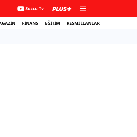
Sözcü Tv
AGAZİN
FİNANS
EĞİTİM
RESMİ İLANLAR