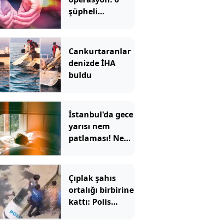
şüpheli
tutuklandı
Cankurtaranlar
denizde İHA
buldu
İstanbul'da gece
yarısı nem
patlaması! Nem
oranı yüzde 96'yı
bulacak
Çıplak şahıs
ortalığı birbirine
kattı: Polis
aracını da