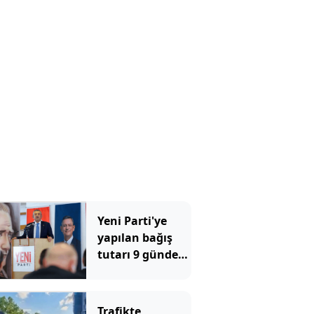
tekmeledi
Yeni Parti'ye
yapılan bağış
tutarı 9 günde
300 milyonu
geçti
Trafikte