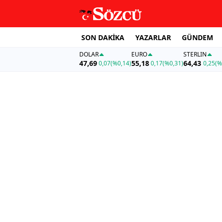
SON DAKİKA
YAZARLAR
GÜNDEM
DOLAR
EURO
STERLIN
47,69
55,18
64,43
0,07
(%0,14)
0,17
(%0,31)
0,25
(%