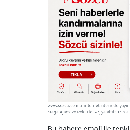
www.sozcu.com.tr internet sitesinde yayınla
Mega Ajans ve Rek. Tic. A.Ş'ye aittir. İzin
Bu habere emoji ile tepki