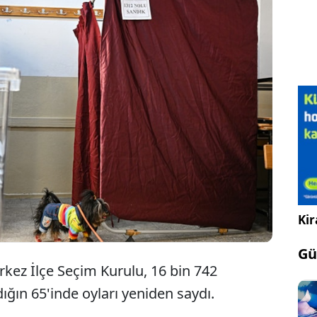
Gümüşhane'de belediye başkanlığı seçim
sonuçlarına itiraz üzerine oylar yeniden sayıldı,
sonuç değişmedi.
Kir
Gü
rkez İlçe Seçim Kurulu, 16 bin 742
ığın 65'inde oyları yeniden saydı.