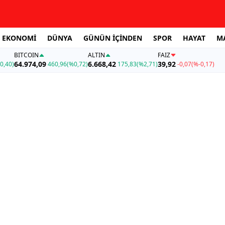
EKONOMİ
DÜNYA
GÜNÜN İÇİNDEN
SPOR
HAYAT
M
BITCOIN
ALTIN
FAİZ
64.974,09
6.668,42
39,92
0,40)
460,96
(%0,72)
175,83
(%2,71)
-0,07
(%-0,17)