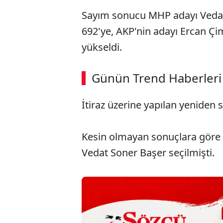
Sayım sonucu MHP adayı Vedat 
692'ye, AKP'nin adayı Ercan Çim
yükseldi.
ABERİ OKU
➜
Günün Trend Haberleri
00:03
/ 08:15
İtiraz üzerine yapılan yeniden
Kesin olmayan sonuçlara göre
Vedat Soner Başer seçilmişti.