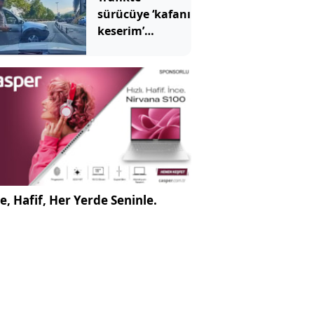
sürücüye ‘kafanı
keserim’
demişti! Cezası
belli oldu
e, Hafif, Her Yerde Seninle.