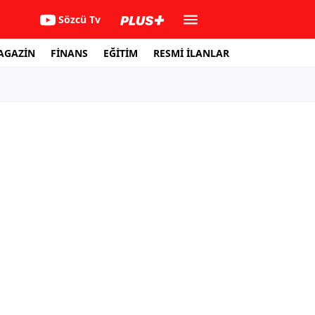
Sözcü Tv
AGAZİN
FİNANS
EĞİTİM
RESMİ İLANLAR