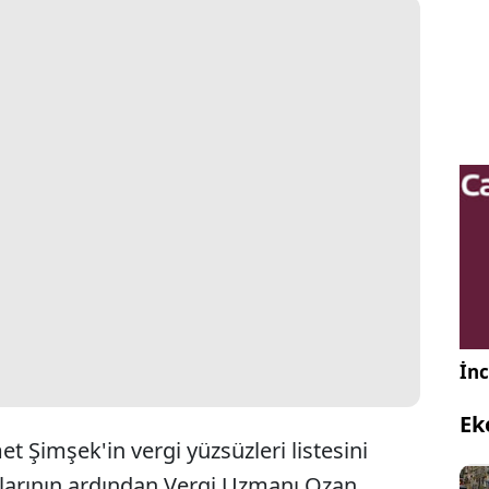
İnc
Ek
 Şimşek'in vergi yüzsüzleri listesini
alarının ardından Vergi Uzmanı Ozan