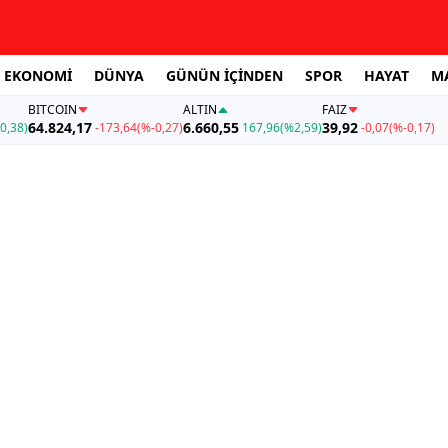
EKONOMİ
DÜNYA
GÜNÜN İÇİNDEN
SPOR
HAYAT
M
BITCOIN
ALTIN
FAİZ
64.824,17
6.660,55
39,92
0,38)
-173,64
(%-0,27)
167,96
(%2,59)
-0,07
(%-0,17)