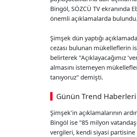
Bingöl, SÖZCÜ TV ekranında Eb
önemli açıklamalarda bulundu
⁠Şimşek dün yaptığı açıklamada
cezası bulunan mükelleflerin i
belirterek ⁠"Açıklayacağımız 've
almasını istemeyen mükellefle
tanıyoruz" demişti.
Günün Trend Haberleri
Şimşek'in açıklamalarının ard
Bingöl ise "85 milyon vatandaş
vergileri, kendi siyasi partisin