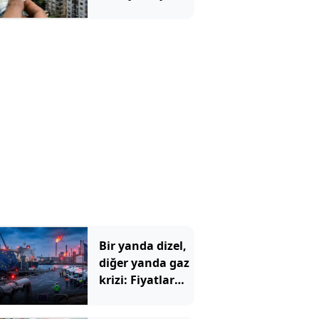
Bir yatırım
aracına işaret
etti
Bir yanda dizel,
diğer yanda gaz
krizi: Fiyatlar
uçtu