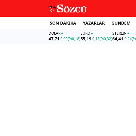
SON DAKİKA
YAZARLAR
GÜNDEM
DOLAR
EURO
STERLIN
47,71
55,19
64,41
0,09
(%0,18)
0,18
(%0,32)
0,24
(%