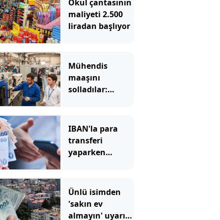
Okul çantasının
maliyeti 2.500
liradan başlıyor
Mühendis
maaşını
solladılar:
Çalışacak
eleman
bulamayınca
IBAN'la para
kıymete bindi
transferi
yaparken
dikkat: Bu
hatayı bankalar
bile
Ünlü isimden
düzeltemiyor
'sakın ev
almayın' uyarısı: