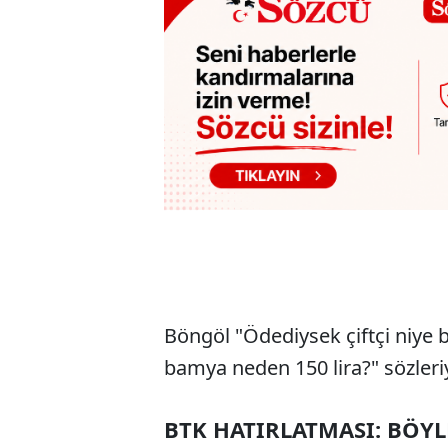
Böngöl "Ödediysek çiftçi niy
bamya neden 150 lira?" sözleriy
BTK HATIRLATMASI: BÖYL