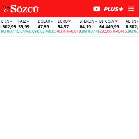
IN
FAİZ
DOLAR
EURO
STERLIN
BITCOIN
ALTIN
02,95
39,99
47,59
54,97
64,19
64.449,99
6.502,95
(%0,11)
0,04
(%0,09)
0,03
(%0,05)
-0,04
(%-0,07)
0,09
(%0,14)
-282,00
(%-0,44)
6,86
(%0,11