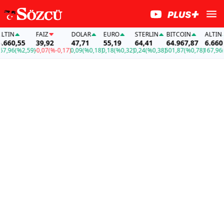
N
FAİZ
DOLAR
EURO
STERLIN
BITCOIN
ALTIN
0,55
39,92
47,71
55,19
64,41
64.967,87
6.660,55
6
(%2,59)
-0,07
(%-0,17)
0,09
(%0,18)
0,18
(%0,32)
0,24
(%0,38)
501,87
(%0,78)
167,96
(%2,5