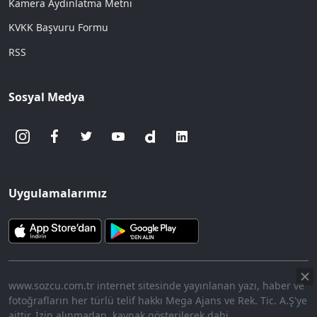
Kamera Aydınlatma Metni
KVKK Başvuru Formu
RSS
Sosyal Medya
Uygulamalarımız
www.sozcu.com.tr internet sitesinde yayınlanan yazı, haber ve
fotoğrafların her türlü telif hakkı Mega Ajans ve Rek. Tic. A.Ş'ye
aittir. İzin alınmadan, kaynak gösterilerek dahi