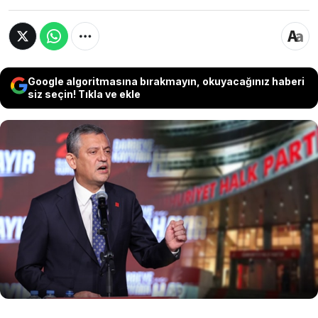
Google algoritmasına bırakmayın, okuyacağınız haberi
siz seçin! Tıkla ve ekle
"Mutlak butlan" kararı sonrası yeni parti
iddialarının konuşulduğu CHP'de, Genel Başkan
Özgür Özel'den dikkat çeken bir çıkış geldi. Özel,
"Biz B planı olarak bunu yapmak zorundayız. 26
Temmuz'a kadar bir kurultay yapılamazsa CHP'yi
seçime sokmayabilir iktidar. Bizim buna hazır
olmamız lazım" dedi.