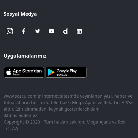
Sosyal Medya
Uygulamalarımız
www.sozcu.com.tr internet sitesinde yayınlanan yazı, haber ve
fotoğrafların her türlü telif hakkı Mega Ajans ve Rek. Tic. A.Ş'ye
aittir. İzin alınmadan, kaynak gösterilerek dahi
iktibas edilemez.
Copyright © 2023 - Tüm hakları saklıdır. Mega Ajans ve Rek.
Tic. A.Ş.