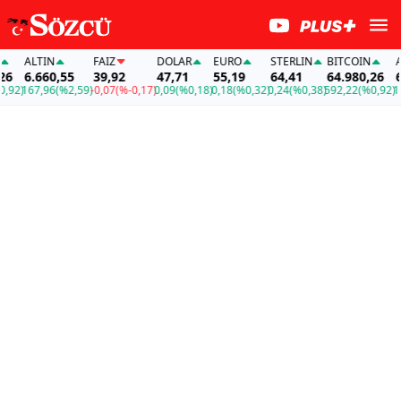
ALTIN
FAİZ
DOLAR
EURO
STERLIN
BITCOIN
ALT
6.660,55
39,92
47,71
55,19
64,41
64.980,26
6.6
2)
167,96
(%2,59)
-0,07
(%-0,17)
0,09
(%0,18)
0,18
(%0,32)
0,24
(%0,38)
592,22
(%0,92)
167