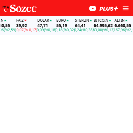
FAİZ
DOLAR
EURO
STERLIN
BITCOIN
ALTIN
F
55
39,92
47,71
55,19
64,41
64.995,62
6.660,55
%2,59)
-0,07
(%-0,17)
0,09
(%0,18)
0,18
(%0,32)
0,24
(%0,38)
83,00
(%0,13)
167,96
(%2,59)
-