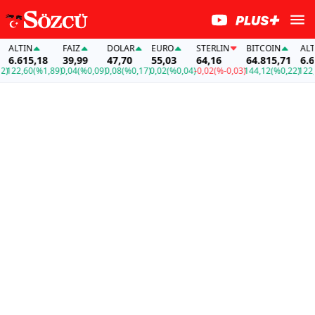
TIN
FAİZ
DOLAR
EURO
STERLIN
BITCOIN
ALTIN
615,18
39,99
47,70
55,03
64,16
64.815,71
6.615,
2,60
(%1,89)
0,04
(%0,09)
0,08
(%0,17)
0,02
(%0,04)
-0,02
(%-0,03)
144,12
(%0,22)
122,60
(%