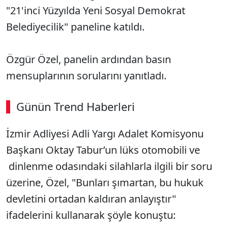
"21'inci Yüzyılda Yeni Sosyal Demokrat
Belediyecilik" paneline katıldı.
Özgür Özel, panelin ardından basın
mensuplarının sorularını yanıtladı.
Günün Trend Haberleri
00:03
/ 02:14
İzmir Adliyesi Adli Yargı Adalet Komisyonu
Sesi Aç
Başkanı Oktay Tabur’un lüks otomobili ve
dinlenme odasındaki silahlarla ilgili bir soru
üzerine, Özel, "Bunları şımartan, bu hukuk
devletini ortadan kaldıran anlayıştır"
ifadelerini kullanarak şöyle konuştu: