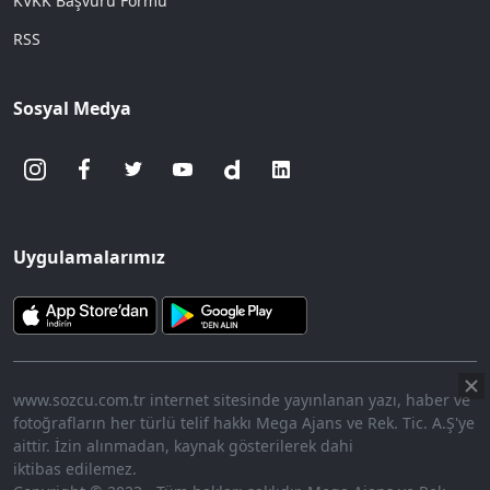
KVKK Başvuru Formu
RSS
Sosyal Medya
Uygulamalarımız
www.sozcu.com.tr internet sitesinde yayınlanan yazı, haber ve
fotoğrafların her türlü telif hakkı Mega Ajans ve Rek. Tic. A.Ş'ye
aittir. İzin alınmadan, kaynak gösterilerek dahi
iktibas edilemez.