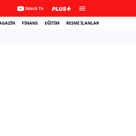
Sözcü Tv
AGAZİN
FİNANS
EĞİTİM
RESMİ İLANLAR