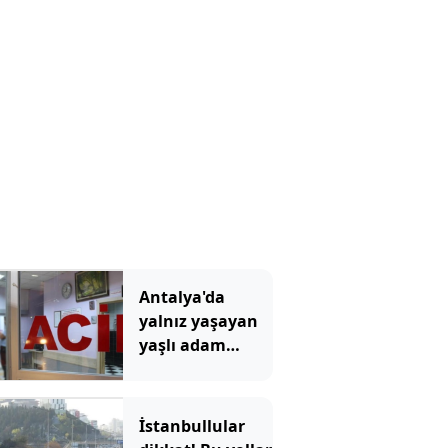
Antalya'da
yalnız yaşayan
yaşlı adam
evinde ölü
bulundu
İstanbullular