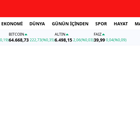
EKONOMİ
DÜNYA
GÜNÜN İÇİNDEN
SPOR
HAYAT
M
BITCOIN
ALTIN
FAİZ
64.668,73
6.498,15
39,99
0,19)
222,73
(%0,35)
2,06
(%0,03)
0,04
(%0,09)