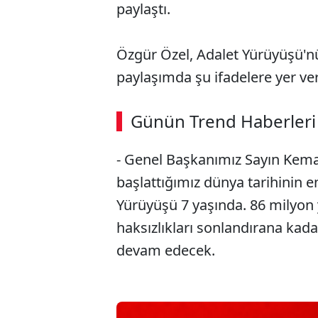
paylaştı.
Özgür Özel, Adalet Yürüyüşü'nün
paylaşımda şu ifadelere yer ver
ABERİ OKU
➜
Günün Trend Haberleri
- Genel Başkanımız Sayın Kema
SÖZCÜ SON DAKİKA
başlattığımız dünya tarihinin e
Yürüyüşü 7 yaşında. 86 milyon y
haksızlıkları sonlandırana ka
devam edecek.