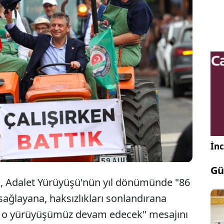
CHP Genel Başkanı Özgür Özel, Adalet
Yürüyüşü'nün yedinci yılında sosyal medya
hesabından paylaşımda bulundu.
İnc
Gü
, Adalet Yürüyüşü'nün yıl dönümünde "86
 sağlayana, haksızlıkları sonlandırana
, o yürüyüşümüz devam edecek" mesajını