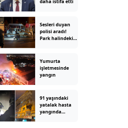
daha istifa etti
Sesleri duyan
polisi aradı!
Park halindeki
araçtan vahşet
çıktı
Yumurta
işletmesinde
yangın
91 yaşındaki
yatalak hasta
yangında
hayatını
kaybetti