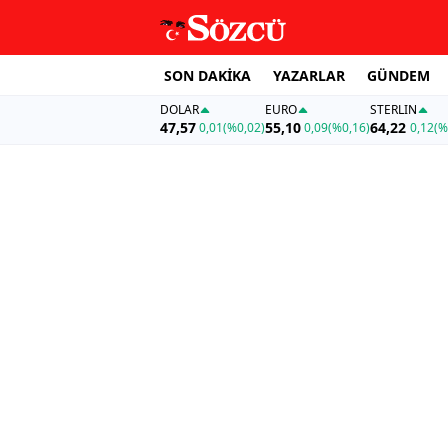
SON DAKİKA
YAZARLAR
GÜNDEM
DOLAR
EURO
STERLIN
47,57
55,10
64,22
0,01
(%0,02)
0,09
(%0,16)
0,12
(%