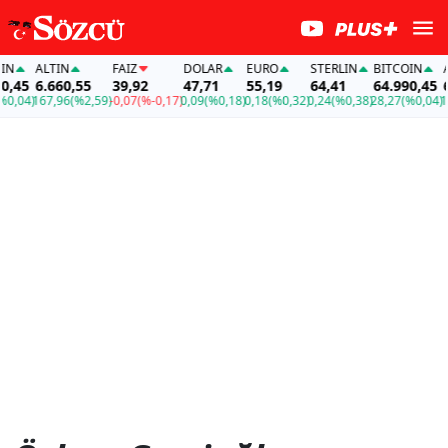
IN
ALTIN
FAİZ
DOLAR
EURO
STERLIN
BITCOIN
A
0,45
6.660,55
39,92
47,71
55,19
64,41
64.990,45
6
0,04)
167,96
(%2,59)
-0,07
(%-0,17)
0,09
(%0,18)
0,18
(%0,32)
0,24
(%0,38)
28,27
(%0,04)
1