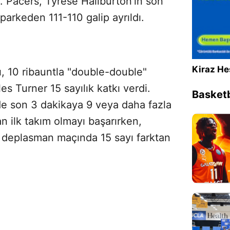
 Pacers, Tyrese Haliburton'ın son
arkeden 111-110 galip ayrıldı.
Kiraz He
ı, 10 ribauntla "double-double"
s Turner 15 sayılık katkı verdi.
Basketb
nde son 3 dakikaya 9 veya daha fazla
an ilk takım olmayı başarırken,
n deplasman maçında 15 sayı farktan