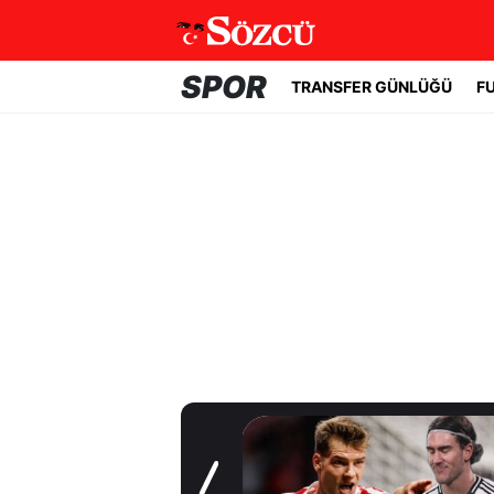
SPOR
TRANSFER GÜNLÜĞÜ
F
Transfer Günlüğü
Beşiktaş'ta acil
golcü planı