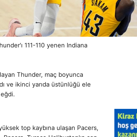
hunder'ı 111-110 yenen Indiana
rlayan Thunder, maç boyunca
ı ve ikinci yarıda üstünlüğü ele
 eğdi.
yüksek top kaybına ulaşan Pacers,
Sesi Aç