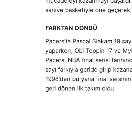
mücadeleyi kazanmayı başardı..
saniye basketiyle öne geçerek p
FARKTAN DÖNDÜ
Pacers'ta Pascal Siakam 19 say
yaparken, Obi Toppin 17 ve Myle
Pacers, NBA final serisi tarihi
sayı farkıyla geride girip kazan
1998'den bu yana final sersini
geri dönen ilk takım oldu.