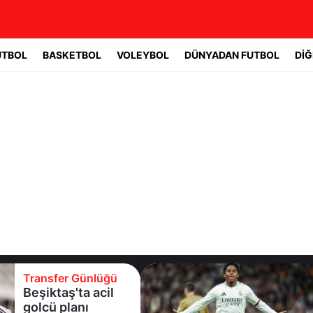
UTBOL
BASKETBOL
VOLEYBOL
DÜNYADAN FUTBOL
DİĞ
Transfer Günlüğü
Fenerbahçe,
Brezilyalı forvet