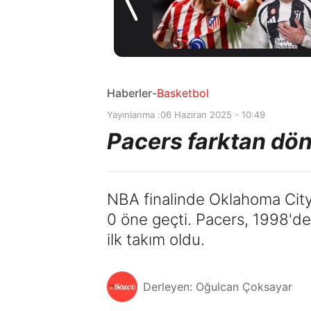
6 saat önce
Haberler
-
Basketbol
Yayınlanma :
06 Haziran 2025 - 10:49
Pacers farktan dön
NBA finalinde Oklahoma City 
0 öne geçti. Pacers, 1998'de
ilk takım oldu.
Derleyen: Oğulcan Çoksayar