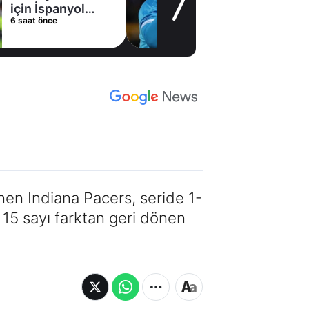
Taraftarı
13 saat önce
heyecanlandıran
hamle
nen Indiana Pacers, seride 1-
15 sayı farktan geri dönen