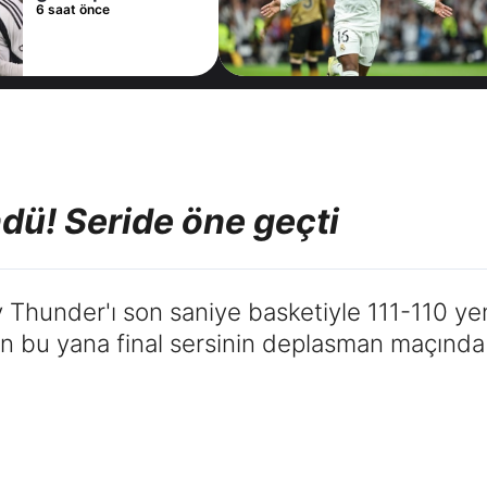
için İspanyol
6 saat önce
deviyle masaya
oturdu!
dü! Seride öne geçti
Thunder'ı son saniye basketiyle 111-110 ye
n bu yana final sersinin deplasman maçında 