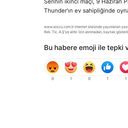
Serinin ikinci maçı, 9 Haziran 
Thunder'ın ev sahipliğinde oy
www.sozcu.com.tr internet sitesinde yayınlanan yazı, 
Rek. Tic. A.Ş'ye aittir. İzin alınmadan, kaynak gösteri
Bu habere emoji ile tepki 