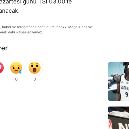
Pazartesi günü TSİ 03.00'te
nanacak.
haber ve fotoğrafların her türlü telif hakkı Mega Ajans ve
lerek dahi iktibas edilemez.
ver