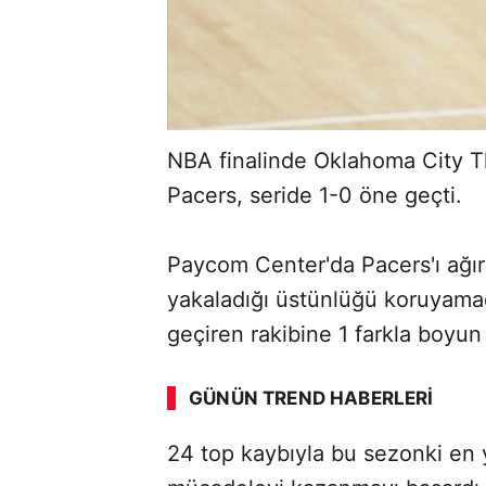
NBA finalinde Oklahoma City T
Pacers, seride 1-0 öne geçti.
Paycom Center'da Pacers'ı ağı
yakaladığı üstünlüğü koruyamad
ABERİ OKU
➜
geçiren rakibine 1 farkla boyun
GÜNÜN TREND HABERLERI
00:02
/ 08:43
24 top kaybıyla bu sezonki en 