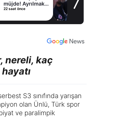
müjde! Ayrılmak
22 saat önce
istiyor
 nereli, kaç
 hayatı
erbest S3 sınıfında yarışan
mpiyon olan Ünlü, Türk spor
mpiyat ve paralimpik