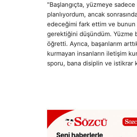
"Başlangıçta, yüzmeye sadece v
SÖZCÜ SON DAKİKA
planlıyordum, ancak sonrasında 
edeceğimi fark ettim ve bunun 
gerektiğini düşündüm. Yüzme 
öğretti. Ayrıca, başarılarım art
kurmayan insanların iletişim k
sporu, bana disiplin ve istikrar 