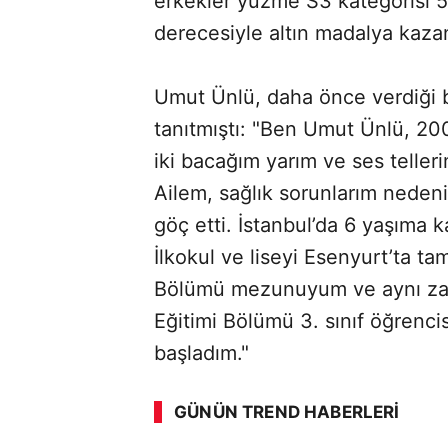
erkekler yüzme S3 kategorisi 5
derecesiyle altın madalya kaza
Umut Ünlü, daha önce verdiği bi
tanıtmıştı: "Ben Umut Ünlü, 200
iki bacağım yarım ve ses teller
Ailem, sağlık sorunlarım neden
göç etti. İstanbul’da 6 yaşıma k
İlkokul ve liseyi Esenyurt’ta t
Bölümü mezunuyum ve aynı za
Eğitimi Bölümü 3. sınıf öğrenc
ABERİ OKU
➜
başladım."
GÜNÜN TREND HABERLERI