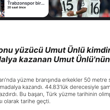
Trabzonspor bir
20 saat önce
yıldızı daha bitirdi
nu yüzücü Umut Ünlü kimdir,
dalya kazanan Umut Ünlü'nün
arı'nda yüzme branşında erkekler 50 metre s
n madalya kazandı. 44.83'lük derecesiyle şa
 yazdırdı. Bu başarı, Türk yüzme tarihinin oli
ı olarak tarihe geçti.