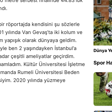
0 metre serbest finalinde 44.83'lük
ndı.
r röportajda kendisini şu sözlerle
1 yılında Van Gevaş’ta iki kolum ve
im yapışık olarak dünyaya geldim.
iyle ben 2 yaşındayken İstanbul’a
Dünya Ye
adar çeşitli ameliyatlar geçirdim.
Spor Ha
amamladım. Kültür Üniversitesi İşletme
manda Rumeli Üniversitesi Beden
isiyim. 2020 yılında yüzmeye