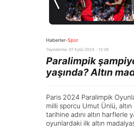
Haberler
-
Spor
Yayınlanma :
07 Eylül 2024 - 12:28
Paralimpik şampiyo
yaşında? Altın ma
Paris 2024 Paralimpik Oyunl
milli sporcu Umut Ünlü, altı
tarihine adını altın harflerle
oyunlardaki ilk altın madalyas