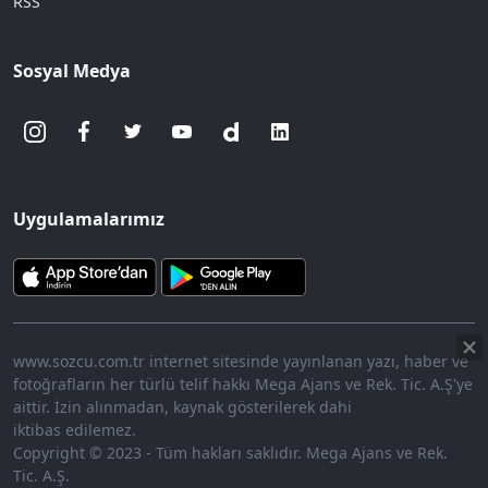
RSS
Sosyal Medya
Uygulamalarımız
www.sozcu.com.tr internet sitesinde yayınlanan yazı, haber ve
fotoğrafların her türlü telif hakkı Mega Ajans ve Rek. Tic. A.Ş'ye
aittir. İzin alınmadan, kaynak gösterilerek dahi
iktibas edilemez.
Copyright © 2023 - Tüm hakları saklıdır. Mega Ajans ve Rek.
Tic. A.Ş.
360p
Loaded
:
Sesi