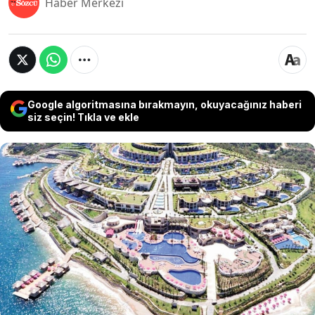
Haber Merkezi
Google algoritmasına bırakmayın, okuyacağınız haberi
siz seçin! Tıkla ve ekle
Sedat Peker'in ifşaatları sonrası gündeme gelen
ve geçen ay el konulan "Paramount Otel"
soruşturmasında tutuklanan Cihan Ekşioğlu
hakkında 37 gün sonra hakkında tahliye kararı
verildi. Ekşioğlu'nun "tefecilik" suçundan tutuklu
olması nedeniyle cezaevinden çıkamayacağı
belirtildi.