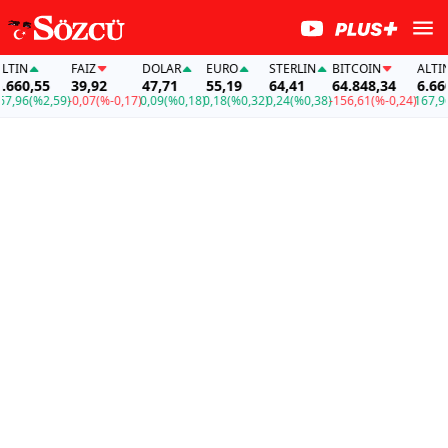
TIN
FAİZ
DOLAR
EURO
STERLIN
BITCOIN
ALTIN
660,55
39,92
47,71
55,19
64,41
64.848,34
6.660,
,96
(%2,59)
-0,07
(%-0,17)
0,09
(%0,18)
0,18
(%0,32)
0,24
(%0,38)
-156,61
(%-0,24)
167,96
(