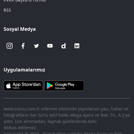
RSS
Sosyal Medya
Uygulamalarımız
www.sozcu.com.tr internet sitesinde yayınlanan yazı, haber ve
fotoğrafların her türlü telif hakkı Mega Ajans ve Rek. Tic. A.Ş'ye
aittir. İzin alınmadan, kaynak gösterilerek dahi
iktibas edilemez.
Copyright © 2023 - Tüm hakları saklıdır. Mega Ajans ve Rek.