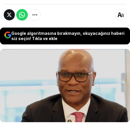
Google algoritmasına bırakmayın, okuyacağınız haberi
siz seçin! Tıkla ve ekle
Güney Afrika'nın Fransa Büyükelçisi Nkosinathi
Emmanuel Mthethwa, Paris'te kaldığı bir otelin
önünde ölü bulundu. Büyükelçinin eşi
tarafından kayıp olarak bildirildiği günün
ertesinde gelen bu haber, hem diplomatik
çevrelerde hem de kamuoyunda şok etkisi
yarattı.