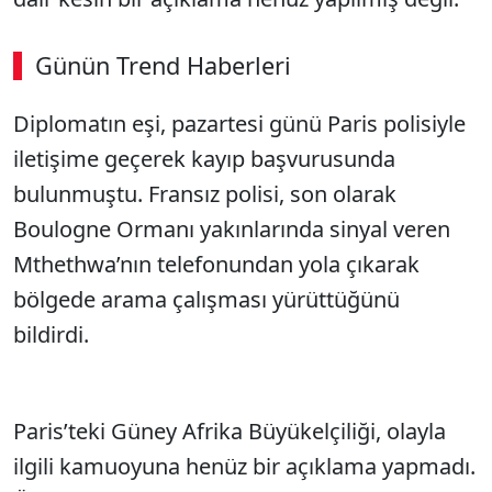
Günün Trend Haberleri
00:02
/ 08:06
Diplomatın eşi, pazartesi günü Paris polisiyle
Sesi Aç
iletişime geçerek kayıp başvurusunda
bulunmuştu. Fransız polisi, son olarak
Boulogne Ormanı yakınlarında sinyal veren
Mthethwa’nın telefonundan yola çıkarak
bölgede arama çalışması yürüttüğünü
bildirdi.
Paris’teki Güney Afrika Büyükelçiliği, olayla
ilgili kamuoyuna henüz bir açıklama yapmadı.