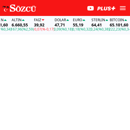
ALTIN
FAİZ
DOLAR
EURO
STERLIN
BITCOIN
A
60
6.660,55
39,92
47,71
55,19
64,41
65.101,60
6
0,34)
167,96
(%2,59)
-0,07
(%-0,17)
0,09
(%0,18)
0,18
(%0,32)
0,24
(%0,38)
222,23
(%0,34)
1