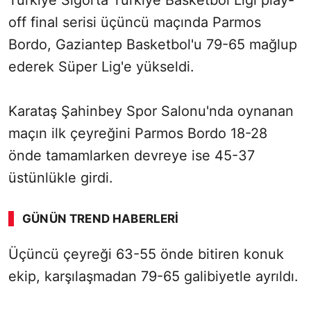
Türkiye Sigorta Türkiye Basketbol Ligi play-
off final serisi üçüncü maçında Parmos
Bordo, Gaziantep Basketbol'u 79-65 mağlup
ederek Süper Lig'e yükseldi.
Karataş Şahinbey Spor Salonu'nda oynanan
maçın ilk çeyreğini Parmos Bordo 18-28
önde tamamlarken devreye ise 45-37
üstünlükle girdi.
GÜNÜN TREND HABERLERI
00:02
/ 02:14
Üçüncü çeyreği 63-55 önde bitiren konuk
Sesi Aç
ekip, karşılaşmadan 79-65 galibiyetle ayrıldı.