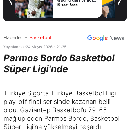
Madrid'den Vinicius
15 saat önce
Junior kararı
Haberler
-
Basketbol
Yayınlanma :
24 Mayıs 2026 - 21:35
Parmos Bordo Basketbol
Süper Ligi'nde
Türkiye Sigorta Türkiye Basketbol Ligi
play-off final serisinde kazanan belli
oldu. Gaziantep Basketbol’u 79-65
mağlup eden Parmos Bordo, Basketbol
Süper Ligi’ne yükselmeyi başardı.