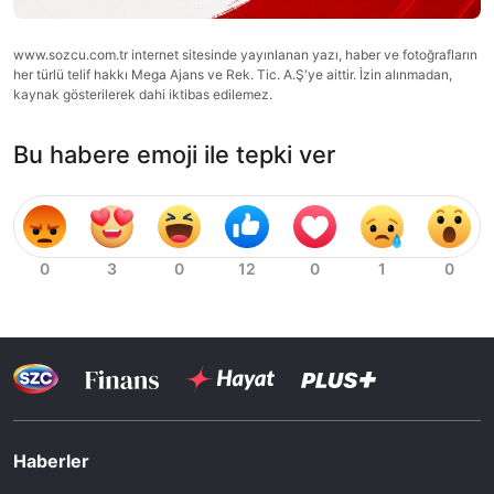
www.sozcu.com.tr internet sitesinde yayınlanan yazı, haber ve fotoğrafların
her türlü telif hakkı Mega Ajans ve Rek. Tic. A.Ş'ye aittir. İzin alınmadan,
kaynak gösterilerek dahi iktibas edilemez.
Bu habere emoji ile tepki ver
Haberler