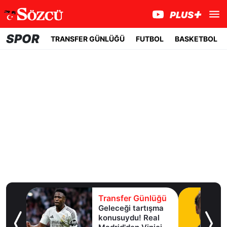
SPOR
TRANSFER GÜNLÜĞÜ
FUTBOL
BASKETBOL
lüğü
Transfer Günlüğü
Geleceği tartışma
aha
konusuydu! Real