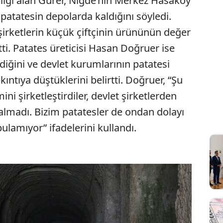
ilgi alan Gürer, Niğde’nin Merkez Hasaköy
e patatesin depolarda kaldığını söyledi.
şirketlerin küçük çiftçinin ürününün değer
tti. Patates üreticisi Hasan Doğruer ise
ldiğini ve devlet kurumlarının patatesi
kıntıya düştüklerini belirtti. Doğruer, “Şu
ni şirketleştirdiler, devlet şirketlerden
 almadı. Bizim patatesler de ondan dolayı
bulamıyor” ifadelerini kullandı.