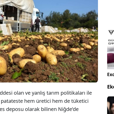
icilerin maliyetine depoladığı patatesi
madıklarını kaydeden Fethi Gürer, fiyatları kontrol
 aracıların çiftçileri mağdur ettiğini dile getirdi.
Exc
Ek
esi olan ve yanlış tarım politikaları ile
patateste hem üretici hem de tüketici
es deposu olarak bilinen Niğde’de