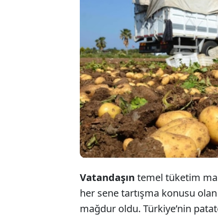
Üret
sata
eden
Vatandaşın
temel tüketim madd
her sene tartışma konusu olan 
mağdur oldu. Türkiye’nin patat