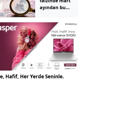
faizinde mart
ayından bu
yana bir ilk
yaşandı!
e, Hafif, Her Yerde Seninle.