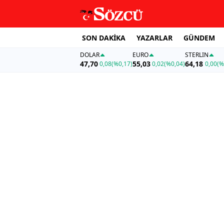
SON DAKİKA
YAZARLAR
GÜNDEM
DOLAR
EURO
STERLIN
47,70
55,03
64,18
0,08
(%0,17)
0,02
(%0,04)
0,00
(%