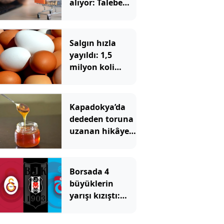
alıyor: Talebe
stok yetişmiyor
Salgın hızla
yayıldı: 1,5
milyon koli
yumurta
toplatıldı
Kapadokya’da
dededen toruna
uzanan hikâye:
136 kovanla bal
markası kurdu
Borsada 4
büyüklerin
yarışı kızıştı:
Yatırımcısına
kazandıran tek