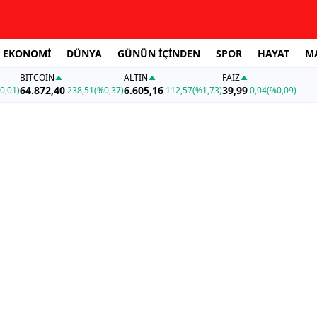
EKONOMİ
DÜNYA
GÜNÜN İÇİNDEN
SPOR
HAYAT
M
BITCOIN
ALTIN
FAİZ
64.872,40
6.605,16
39,99
0,01)
238,51
(%0,37)
112,57
(%1,73)
0,04
(%0,09)