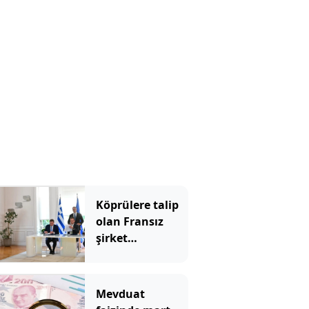
takım Beşiktaş
Köprülere talip
olan Fransız
şirket
komşunun
elektriğini
döşüyor
Mevduat