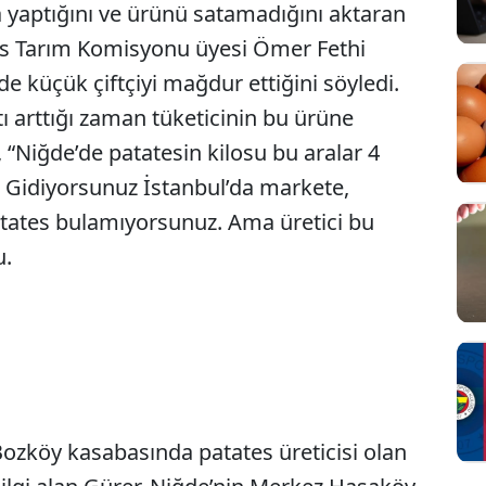
 yaptığını ve ürünü satamadığını aktaran
lis Tarım Komisyonu üyesi Ömer Fethi
 de küçük çiftçiyi mağdur ettiğini söyledi.
ı arttığı zaman tüketicinin bu ürüne
“Niğde’de patatesin kilosu bu aralar 4
Gidiyorsunuz İstanbul’da markete,
atates bulamıyorsunuz. Ama üretici bu
u.
ı Bozköy kasabasında patates üreticisi olan
Sesi Aç