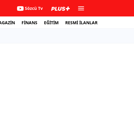
Sözcü Tv
AGAZİN
FİNANS
EĞİTİM
RESMİ İLANLAR