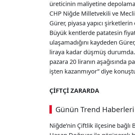
üreticinin maliyetine depolama
CHP Niğde Milletvekili ve Mec
Gürer, piyasa yapıcı şirketlerin
Büyük kentlerde patatesin fiyat
ulaşamadığını kaydeden Gürer, 
liraya kadar düşmüş durumda. 
pazara 20 liranın aşağısında p
işten kazanmıyor” diye konuşt
ÇİFTÇİ ZARARDA
ABERİ OKU
➜
Günün Trend Haberleri
00:03
/ 02:14
Niğde’nin Çiftlik ilçesine bağl