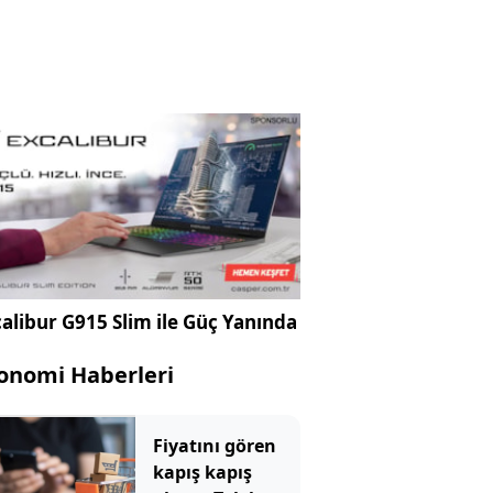
alibur G915 Slim ile Güç Yanında
onomi Haberleri
Fiyatını gören
kapış kapış