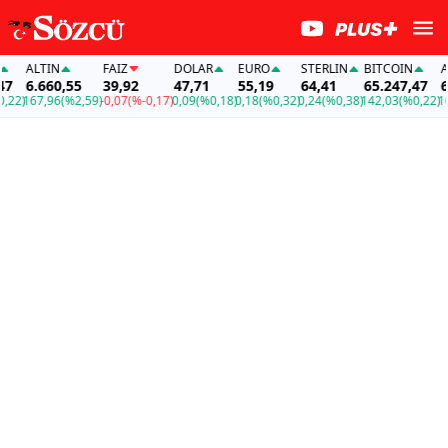
ALTIN
FAİZ
DOLAR
EURO
STERLIN
BITCOIN
ALT
6.660,55
39,92
47,71
55,19
64,41
65.247,47
6.6
2)
167,96
(%2,59)
-0,07
(%-0,17)
0,09
(%0,18)
0,18
(%0,32)
0,24
(%0,38)
142,03
(%0,22)
167,