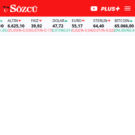
ALTIN
FAİZ
DOLAR
EURO
STERLIN
BITCOIN
6.625,10
39,92
47,72
55,17
64,40
65.066,00
5)
-35,45
(%-0,53)
-0,07
(%-0,17)
0,01
(%0,01)
-0,02
(%-0,04)
-0,01
(%-0,02)
294,00
(%0,45)
-