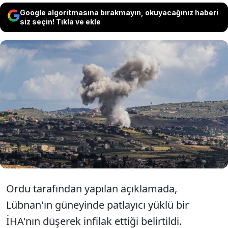
Google algoritmasına bırakmayın, okuyacağınız haberi
siz seçin! Tıkla ve ekle
İsrail ordusu, Lübnan'ın güneyinde
patlayıcı yüklü insansız hava aracının (İHA)
düşerek infilak etmesi sonucu ikisi subay
7 askerin yaralandığını açıkladı.
Ordu tarafından yapılan açıklamada,
Lübnan'ın güneyinde patlayıcı yüklü bir
İHA'nın düşerek infilak ettiği belirtildi.