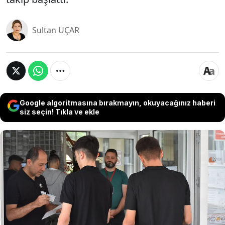
Sultan UÇAR
Google algoritmasına bırakmayın, okuyacağınız haberi
siz seçin! Tıkla ve ekle
AYT’ye 10 saat kala sınav sorusu olduğu iddiasıyla
Türkçe ve matematik ağırlıklı 24 soruyu paylaşan
bir Telegram hesabı, soruları adaylara 3 bin TL’ye
satmaya kalkışmıştı. Sınav bitince ÖSYM, YÖK ve
eğitim uzmanları soruların sınavda çıkıp
çıkmadığını inceledi. Bu içeriklerden sınavda tek bir
soru bile çıkmadığı saptandı. İçişleri Bakanlığı Siber