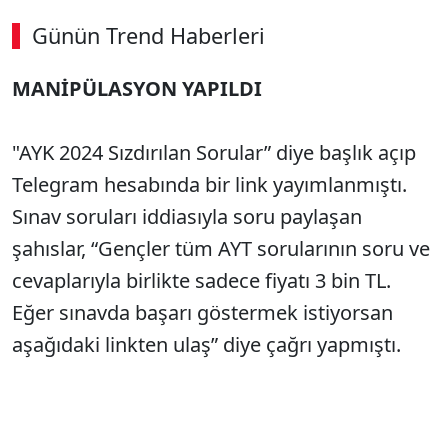
Günün Trend Haberleri
00:02
/ 09:08
MANİPÜLASYON YAPILDI
Sesi Aç
"AYK 2024 Sızdırılan Sorular” diye başlık açıp
Telegram hesabında bir link yayımlanmıştı.
Sınav soruları iddiasıyla soru paylaşan
şahıslar, “Gençler tüm AYT sorularının soru ve
cevaplarıyla birlikte sadece fiyatı 3 bin TL.
Eğer sınavda başarı göstermek istiyorsan
aşağıdaki linkten ulaş” diye çağrı yapmıştı.