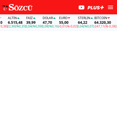
ALTIN
FAİZ
DOLAR
EURO
STERLIN
BITCOIN
AL
6.515,48
39,99
47,70
55,00
64,22
64.320,30
6.
38)
22,90
(%0,35)
0,04
(%0,09)
0,08
(%0,16)
-0,01
(%-0,02)
0,04
(%0,07)
-247,11
(%-0,38)
22,