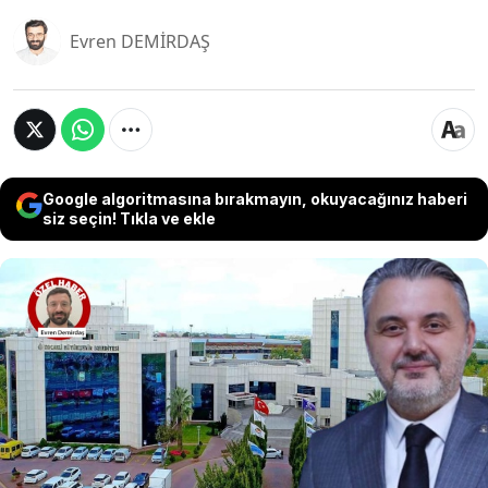
Evren DEMİRDAŞ
Google algoritmasına bırakmayın, okuyacağınız haberi
siz seçin! Tıkla ve ekle
Kocaeli Büyükşehir Belediyesi iştiraki UlaşımPark
A.Ş., 1,3 milyon TL’lik iki ayrı ihaleyi AKP Kocaeli İl
Başkan Yardımcısı Murad Ergelen’in şirketine
verdi. Kamuoyunun tepkisi üzerine açıklama
yapan Ergelen, ihaleyi savunmak yerine
muhalefete ve basına ağır suçlamalarda
bulundu.