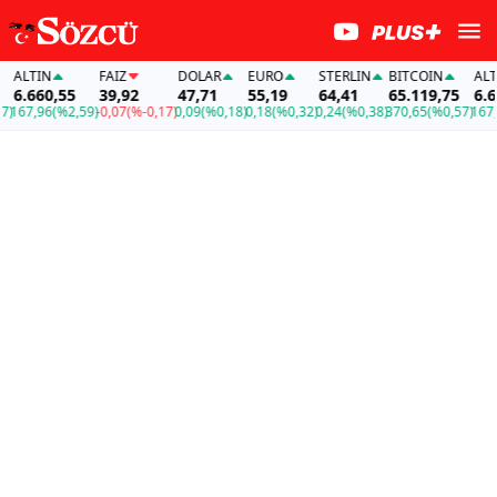
LTIN
FAİZ
DOLAR
EURO
STERLIN
BITCOIN
ALTIN
.660,55
39,92
47,71
55,19
64,41
65.119,75
6.660
67,96
(%2,59)
-0,07
(%-0,17)
0,09
(%0,18)
0,18
(%0,32)
0,24
(%0,38)
370,65
(%0,57)
167,96