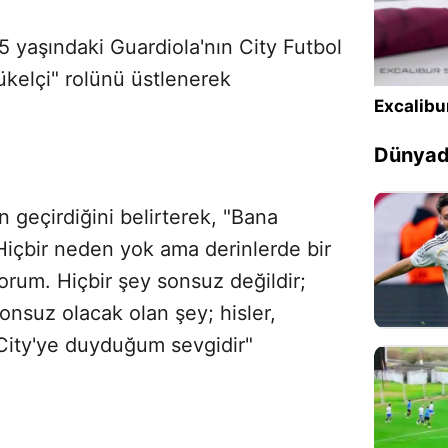
5 yaşındaki Guardiola'nın City Futbol
Sesi Aç
yükelçi" rolünü üstlenerek
Excalibu
Dünyada
 geçirdiğini belirterek, "Bana
Hiçbir neden yok ama derinlerde bir
orum. Hiçbir şey sonsuz değildir;
Sonsuz olacak olan şey; hisler,
 City'ye duyduğum sevgidir"