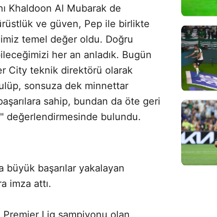
nı Khaldoon Al Mubarak de
rüstlük ve güven, Pep ile birlikte
imiz temel değer oldu. Doğru
bileceğimizi her an anladık. Bugün
 City teknik direktörü olarak
ulüp, sonsuza dek minnettar
e başarılara sahip, bundan da öte geri
i" değerlendirmesinde bulundu.
da büyük başarılar yakalayan
a imza attı.
 Premier Lig şampiyonu olan