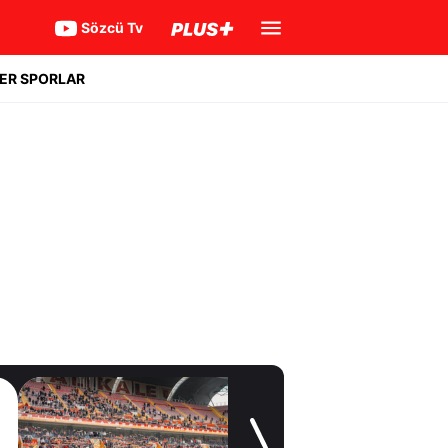
Sözcü Tv
ER SPORLAR
Transfer Günlüğü
Transfer yasağı
kalktı imzalar peş