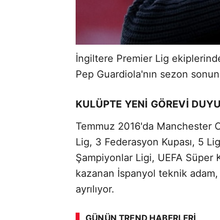
İngiltere Premier Lig ekiplerin
Pep Guardiola'nın sezon sonun
KULÜPTE YENİ GÖREVİ DUY
Temmuz 2016'da Manchester Ci
Lig, 3 Federasyon Kupası, 5 Li
Şampiyonlar Ligi, UEFA Süper 
kazanan İspanyol teknik adam, 
ayrılıyor.
ABERİ OKU
➜
GÜNÜN TREND HABERLERI