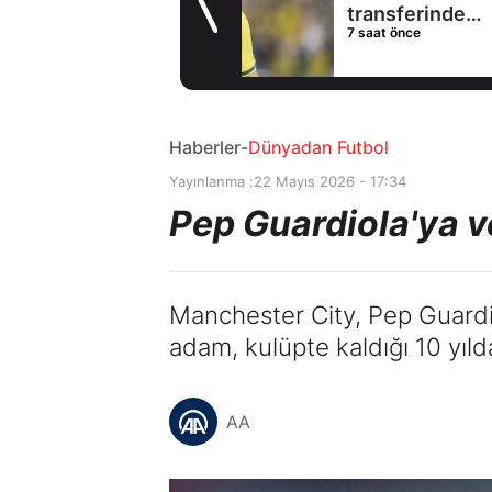
transferinde
7 saat önce
rotayı İngiltere’ye
çevirdi!
Haberler
-
Dünyadan Futbol
Yayınlanma :
22 Mayıs 2026 - 17:34
Pep Guardiola'ya v
Manchester City, Pep Guardi
adam, kulüpte kaldığı 10 yıl
AA