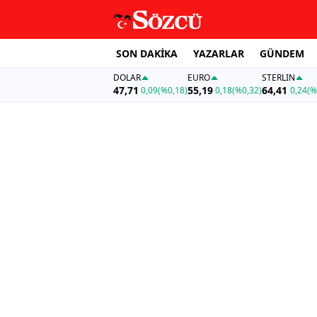
SON DAKİKA
YAZARLAR
GÜNDEM
DOLAR
EURO
STERLIN
47,71
55,19
64,41
0,09
(%0,18)
0,18
(%0,32)
0,24
(%