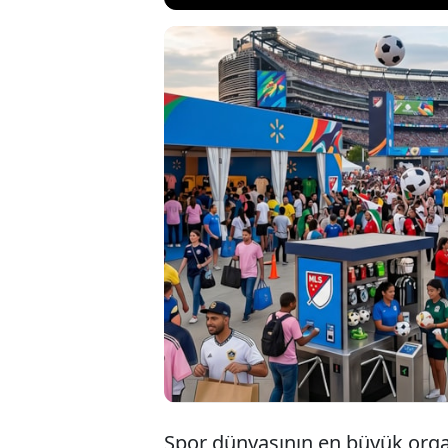
Amerika Birl
yaptığı 2026
milyar dolar
küresel marka
Spor dünyasının en büyük orga