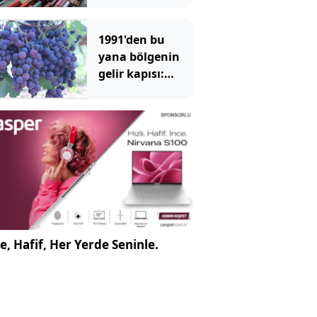
ülkenin pazar
haritasını
1991'den bu
çıkardı
yana bölgenin
gelir kapısı:
Trakya
İlkeren'de
sezonun İlk
bağları bozuldu
e, Hafif, Her Yerde Seninle.