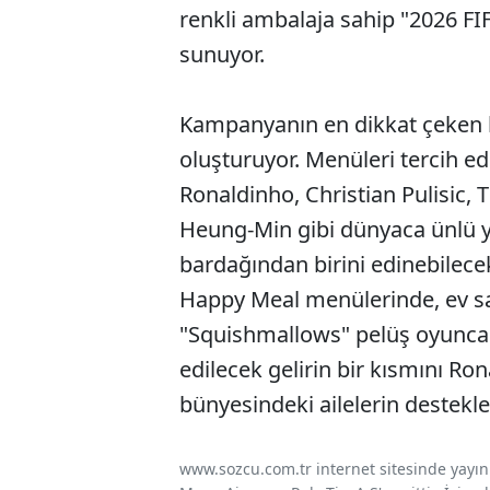
renkli ambalaja sahip "2026 F
sunuyor.
Kampanyanın en dikkat çeken 
oluşturuyor. Menüleri tercih e
Ronaldinho, Christian Pulisic,
Heung-Min gibi dünyaca ünlü yıld
bardağından birini edinebilecek
Happy Meal menülerinde, ev sah
"Squishmallows" pelüş oyuncağı
edilecek gelirin bir kısmını R
bünyesindeki ailelerin destekle
www.sozcu.com.tr internet sitesinde yayınla