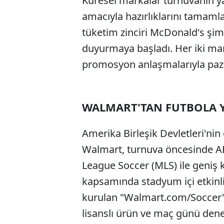
Küresel markalar turnuvanın ya
amacıyla hazırlıklarını tamaml
tüketim zinciri McDonald's şi
duyurmaya başladı. Her iki mark
promosyon anlaşmalarıyla pazar
WALMART'TAN FUTBOLA Y
Amerika Birleşik Devletleri'ni
Walmart, turnuva öncesinde ABD
League Soccer (MLS) ile geniş k
kapsamında stadyum içi etkinlik
kurulan "Walmart.com/Soccer" d
lisanslı ürün ve maç günü dene