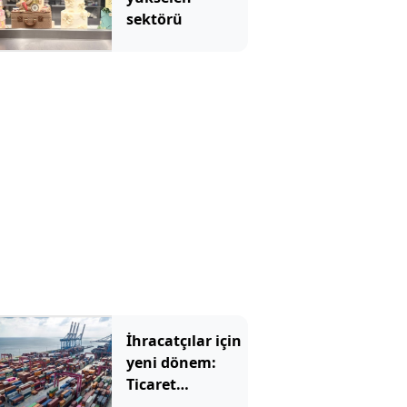
sektörü
İhracatçılar için
yeni dönem:
Ticaret
Bakanlığı 80