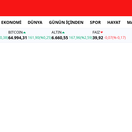
EKONOMİ
DÜNYA
GÜNÜN İÇİNDEN
SPOR
HAYAT
M
BITCOIN
ALTIN
FAİZ
64.994,31
6.660,55
39,92
0,38)
161,90
(%0,25)
167,96
(%2,59)
-0,07
(%-0,17)