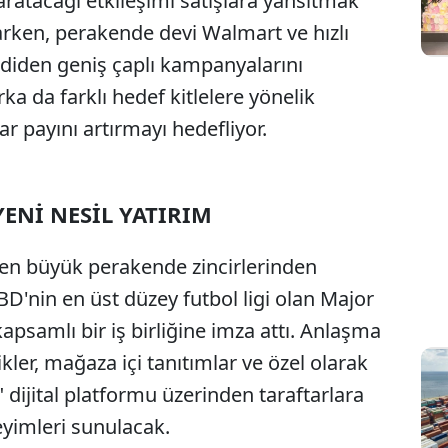
ratacağı etkileşimi satışlara yansıtmak
arken, perakende devi Walmart ve hızlı
mdiden geniş çaplı kampanyalarını
a da farklı hedef kitlelere yönelik
 payını artırmayı hedefliyor.
ENİ NESİL YATIRIM
n en büyük perakende zincirlerinden
'nin en üst düzey futbol ligi olan Major
apsamlı bir iş birliğine imza attı. Anlaşma
ler, mağaza içi tanıtımlar ve özel olarak
ijital platformu üzerinden taraftarlara
yimleri sunulacak.