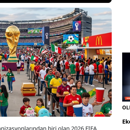
eşik Devletleri, Kanada ve Meksika'nın ev sahipliği
 FIFA Dünya Kupası'nın yaratması beklenen 7,5
lık dev ekonomi, Walmart ve McDonald's gibi
ların yeni stratejilerini hızlandırdı.
OLE
Ek
nizasyonlarından biri olan 2026 FIFA