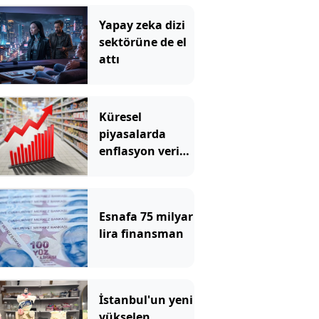
Yapay zeka dizi
sektörüne de el
attı
Küresel
piyasalarda
enflasyon verisi
öncesi
hareketlilik
Esnafa 75 milyar
lira finansman
İstanbul'un yeni
yükselen