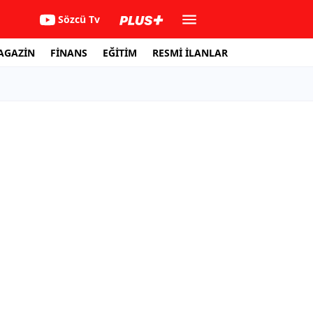
Sözcü Tv
AGAZİN
FİNANS
EĞİTİM
RESMİ İLANLAR