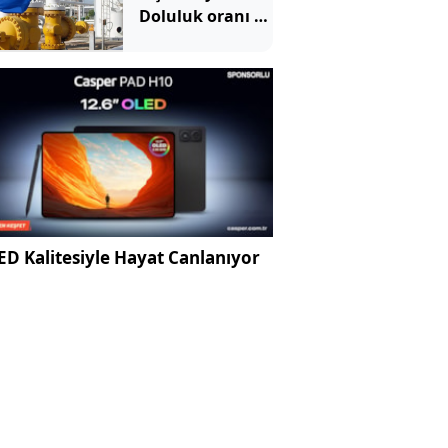
Doluluk oranı 15
yılın en
düşüğünde
D Kalitesiyle Hayat Canlanıyor