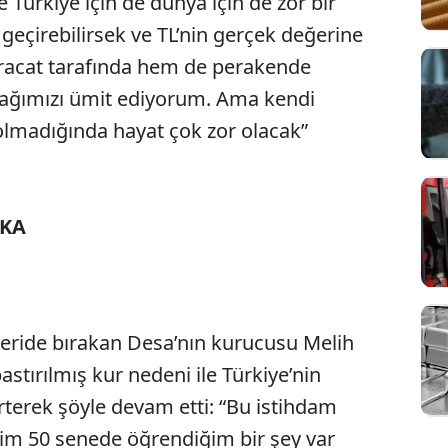
Türkiye için de dünya için de zor bir
geçirebilirsek ve TL’nin gerçek değerine
hracat tarafında hem de perakende
cağımızı ümit ediyorum. Ama kendi
olmadığında hayat çok zor olacak”
İKA
geride bırakan Desa’nın kurucusu Melih
astırılmış kur nedeni ile Türkiye’nin
irterek şöyle devam etti: “Bu istihdam
nim 50 senede öğrendiğim bir şey var