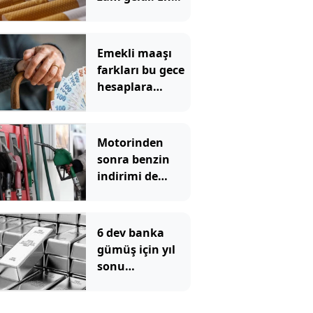
yüksek fiyat 130
TL oldu
Emekli maaşı
farkları bu gece
hesaplara
yatıyor
Motorinden
sonra benzin
indirimi de
pompadan önce
uçtu
6 dev banka
gümüş için yıl
sonu
beklentilerini
açıkladı