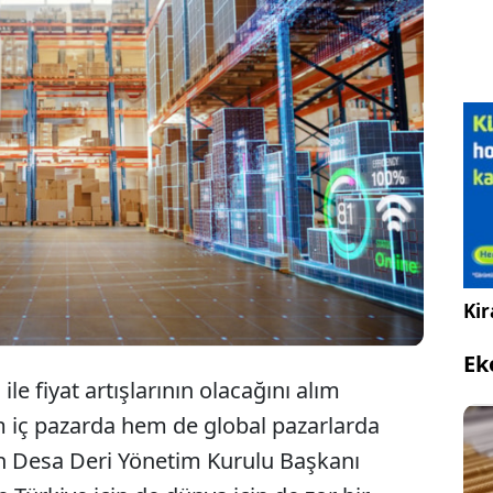
rizin etkisi ve turizm sezonunun kapanması ile
ylarında satışlarında kan kaybeden perakende
4’ü az hasarla atlatmak için ‘değerini bulan TL’ ve
sındaki artışa odaklandı.
Kir
Ek
le fiyat artışlarının olacağını alım
m iç pazarda hem de global pazarlarda
n Desa Deri Yönetim Kurulu Başkanı