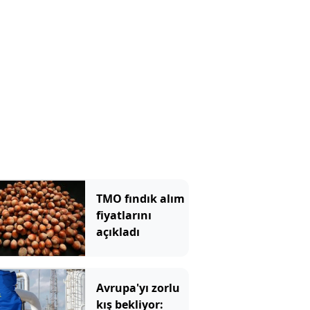
TMO fındık alım
fiyatlarını
açıkladı
Avrupa'yı zorlu
kış bekliyor: