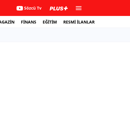
Sözcü Tv
AGAZİN
FİNANS
EĞİTİM
RESMİ İLANLAR