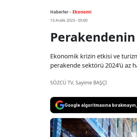
Haberler -
Ekonomi
13 Aralık 2023 - 05:00
Perakendenin k
Ekonomik krizin etkisi ve turi
perakende sektörü 2024’ü az has
SÖZCÜ TV, Sayime BAŞÇI
Google algoritmasına bırakmayın, 