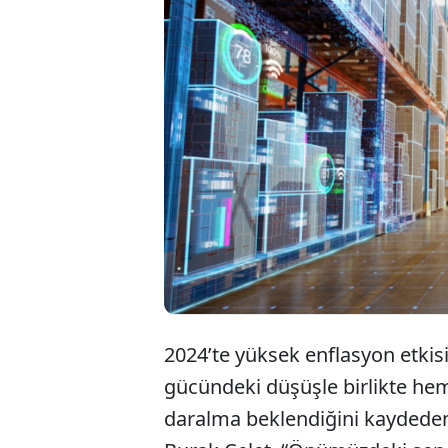
Ekonomik k
yılın son a
sektörü 202
turist sayı
2024’te yüksek enflasyon etkisi i
gücündeki düşüşle birlikte he
daralma beklendiğini kaydede