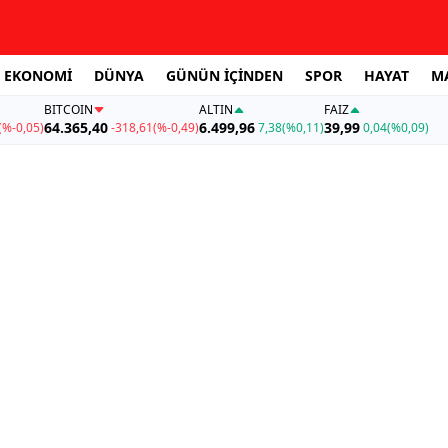
EKONOMİ
DÜNYA
GÜNÜN İÇİNDEN
SPOR
HAYAT
M
BITCOIN
ALTIN
FAİZ
64.365,40
6.499,96
39,99
(%-0,05)
-318,61
(%-0,49)
7,38
(%0,11)
0,04
(%0,09)