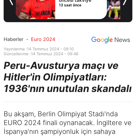
belli
öncesi takviye
13 saat önce
Haberler
-
Euro 2024
Yayınlanma :
14 Temmuz 2024 - 09:10
Güncellenme :
14 Temmuz 2024 - 09:48
Peru-Avusturya maçı ve
Hitler'in Olimpiyatları:
1936'nın unutulan skandalı
Bu akşam, Berlin Olimpiyat Stadı'nda
EURO 2024 finali oynanacak. İngiltere ve
İspanya'nın şampiyonluk için sahaya