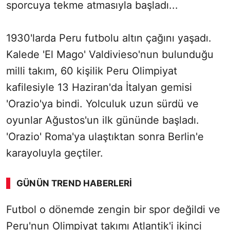
sporcuya tekme atmasıyla başladı...
1930'larda Peru futbolu altın çağını yaşadı.
Kalede 'El Mago' Valdivieso'nun bulunduğu
milli takım, 60 kişilik Peru Olimpiyat
kafilesiyle 13 Haziran'da İtalyan gemisi
'Orazio'ya bindi. Yolculuk uzun sürdü ve
oyunlar Ağustos'un ilk gününde başladı.
'Orazio' Roma'ya ulaştıktan sonra Berlin'e
karayoluyla geçtiler.
GÜNÜN TREND HABERLERI
00:04
/ 03:53
Futbol o dönemde zengin bir spor değildi ve
Sesi Aç
Peru'nun Olimpiyat takımı Atlantik'i ikinci