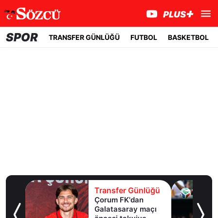
SPOR
TRANSFER GÜNLÜĞÜ
FUTBOL
BASKETBOL
lüğü
Transfer Günlüğü
ktaş
Çorum FK'dan
Galatasaray maçı