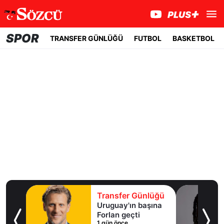
SPOR
TRANSFER GÜNLÜĞÜ
FUTBOL
BASKETBOL
lüğü
Transfer Günlüğü
ışma
Uruguay'ın başına
al
Forlan geçti
1 gün önce