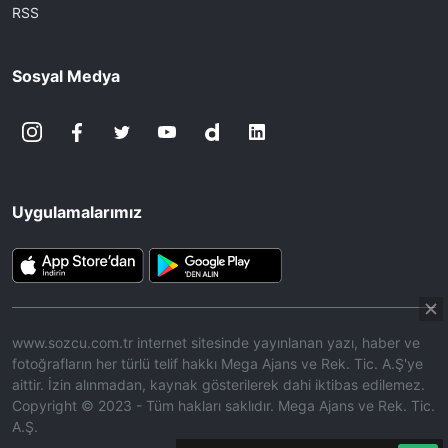
RSS
Sosyal Medya
Uygulamalarımız
www.sozcu.com.tr internet sitesinde yayınlanan yazı, haber ve
fotoğrafların her türlü telif hakkı Mega Ajans ve Rek. Tic. A.Ş'ye
aittir. İzin alınmadan, kaynak gösterilerek dahi iktibas edilemez.
Copyright © 2023 - Tüm hakları saklıdır. Mega Ajans ve Rek. Tic.
A.Ş.
360p
Loaded
:
Sesi
7.25%
Aç