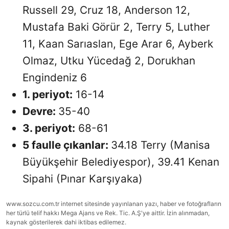
Russell 29, Cruz 18, Anderson 12,
Mustafa Baki Görür 2, Terry 5, Luther
11, Kaan Sarıaslan, Ege Arar 6, Ayberk
Olmaz, Utku Yücedağ 2, Dorukhan
Engindeniz 6
1. periyot:
16-14
Devre:
35-40
3. periyot:
68-61
5 faulle çıkanlar:
34.18 Terry (Manisa
Büyükşehir Belediyespor), 39.41 Kenan
Sipahi (Pınar Karşıyaka)
www.sozcu.com.tr internet sitesinde yayınlanan yazı, haber ve fotoğrafların
her türlü telif hakkı Mega Ajans ve Rek. Tic. A.Ş'ye aittir. İzin alınmadan,
kaynak gösterilerek dahi iktibas edilemez.