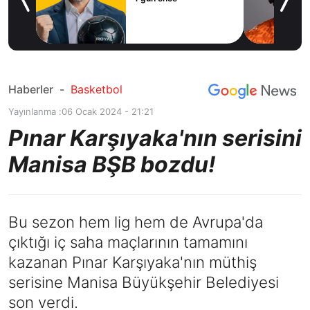
icius
Haberler
-
Basketbol
Yayınlanma :
06 Ocak 2024 - 21:21
Pınar Karşıyaka'nın serisini
Manisa BŞB bozdu!
Bu sezon hem lig hem de Avrupa'da
çıktığı iç saha maçlarının tamamını
kazanan Pınar Karşıyaka'nın müthiş
serisine Manisa Büyükşehir Belediyesi
son verdi.