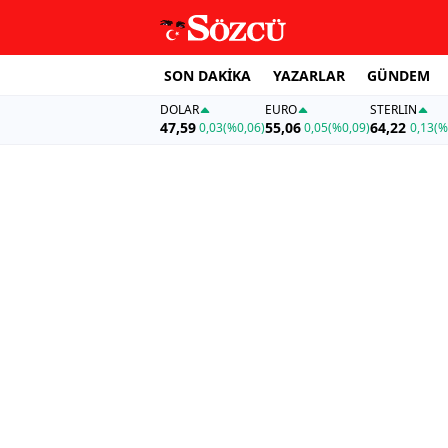
SON DAKİKA
YAZARLAR
GÜNDEM
DOLAR
EURO
STERLIN
47,59
55,06
64,22
0,03
(%0,06)
0,05
(%0,09)
0,13
(%