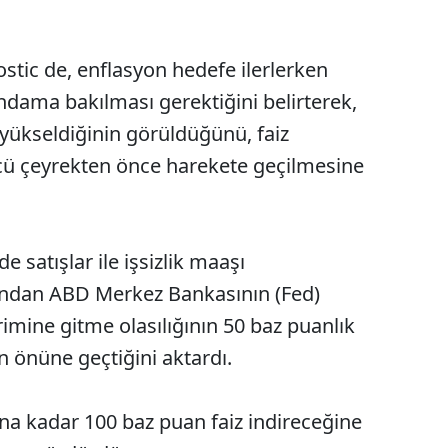
stic de, enflasyon hedefe ilerlerken
hdama bakılması gerektiğini belirterek,
 yükseldiğinin görüldüğünü, faiz
cü çeyrekten önce harekete geçilmesine
e satışlar ile işsizlik maaşı
ından ABD Merkez Bankasının (Fed)
rimine gitme olasılığının 50 baz puanlık
in önüne geçtiğini aktardı.
una kadar 100 baz puan faiz indireceğine