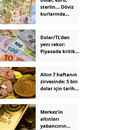
Dolar, euro,
sterlin... Döviz
kurlarında
tarihi zirve
Dolar/TL'den
yeni rekor:
Piyasada kritik
48 saatlik
dönemeç
alarmı!
Altın 7 haftanın
zirvesinde: 5 bin
dolar için tarih
verildi
Merkez'in
altınları
yabancının