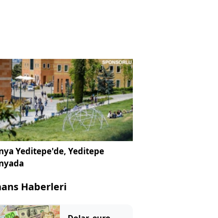
ya Yeditepe'de, Yeditepe
nyada
nans Haberleri