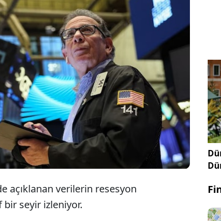
Küresel piyasalar ABD'de açıklanan verilerin
ardından resesyon endişelerindeki zayıflamayla
pozitif seyrediyor.
Dün
Dü
e açıklanan verilerin resesyon
Fi
bir seyir izleniyor.