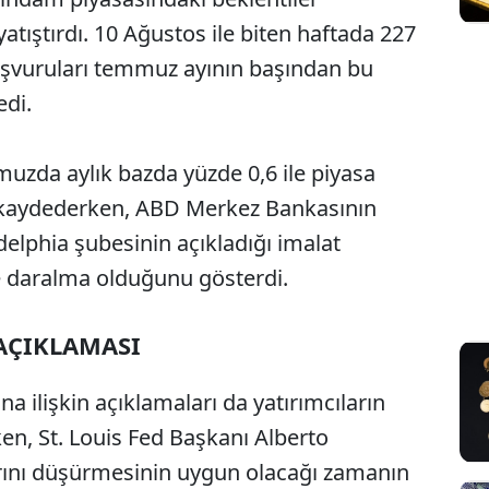
tıştırdı. 10 Ağustos ile biten haftada 227
başvuruları temmuz ayının başından bu
edi.
uzda aylık bazda yüzde 0,6 ile piyasa
ış kaydederken, ABD Merkez Bankasının
delphia şubesinin açıkladığı imalat
e daralma olduğunu gösterdi.
 AÇIKLAMASI
ına ilişkin açıklamaları da yatırımcıların
, St. Louis Fed Başkanı Alberto
rını düşürmesinin uygun olacağı zamanın