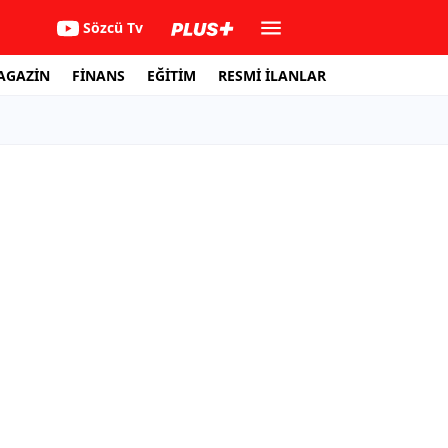
Sözcü Tv
AGAZİN
FİNANS
EĞİTİM
RESMİ İLANLAR