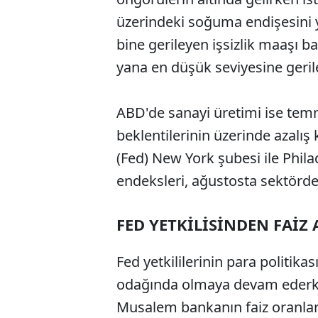
üzerindeki soğuma endişesini ya
bine gerileyen işsizlik maaşı 
yana en düşük seviyesine geril
ABD'de sanayi üretimi ise temm
beklentilerinin üzerinde azal
(Fed) New York şubesi ile Phila
endeksleri, ağustosta sektörd
FED YETKİLİSİNDEN FAİZ
Fed yetkililerinin para politikas
odağında olmaya devam ederken
Musalem bankanın faiz oranla