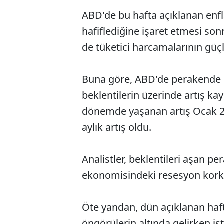
ABD'de bu hafta açıklanan enfla
hafiflediğine işaret etmesi son
de tüketici harcamalarının güçl
Buna göre, ABD'de perakende sa
beklentilerin üzerinde artış k
dönemde yaşanan artış Ocak 2
aylık artış oldu.
Analistler, beklentileri aşan p
ekonomisindeki resesyon korkula
Öte yandan, dün açıklanan hafta
öngörülerin altında gelirken is