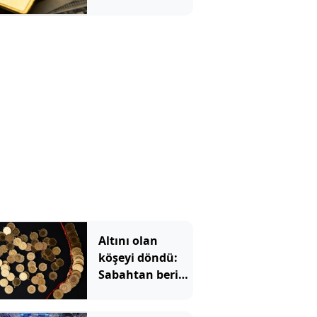
cebinde
Altını olan
köşeyi döndü:
Sabahtan beri
215 lira
kazandırdı