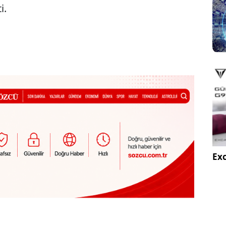
i.
Exc