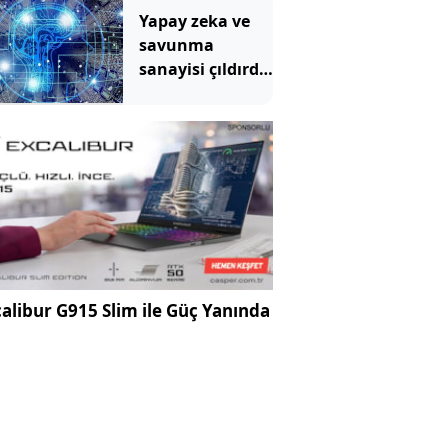
Yapay zeka ve
savunma
sanayisi çıldırdı:
Emtiada
temmuz
kazananları
belli oldu
alibur G915 Slim ile Güç Yanında