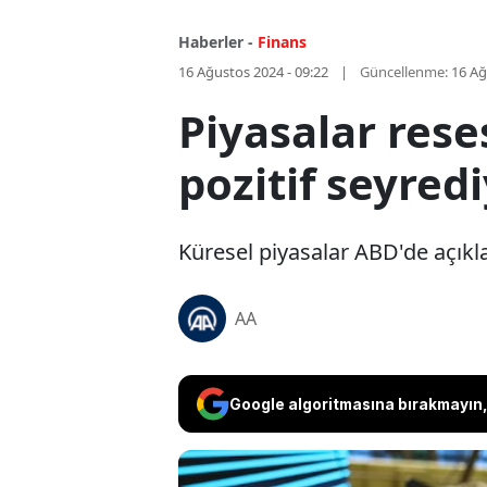
Haberler -
Finans
16 Ağustos 2024 - 09:22
Güncellenme:
16 Ağ
Piyasalar rese
pozitif seyred
Küresel piyasalar ABD'de açıkla
AA
Google algoritmasına bırakmayın, 