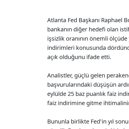
Atlanta Fed Başkanı Raphael Bo
bankanın diğer hedefi olan isti
işsizlik oranının önemli ölçüde
indirimleri konusunda dördün
açık olduğunu ifade etti.
Analistler, güçlü gelen perakend
başvurularındaki düşüşün ard
eylülde 25 baz puanlık faiz indi
faiz indirimine gitme ihtimalin
Bununla birlikte Fed'in yıl son