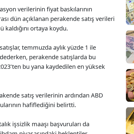
syon verilerinin fiyat baskılarının
rası dün açıklanan perakende satış verileri
ü kaldığını ortaya koydu.
tışlar, temmuzda aylık yüzde 1 ile
aydederken, perakende satışlarda bu
023'ten bu yana kaydedilen en yüksek
erakende satış verilerinin ardından ABD
rının hafiflediğini belirtti.
lık işsizlik maaşı başvuruları da
tihdam piyasasındaki beklentiler