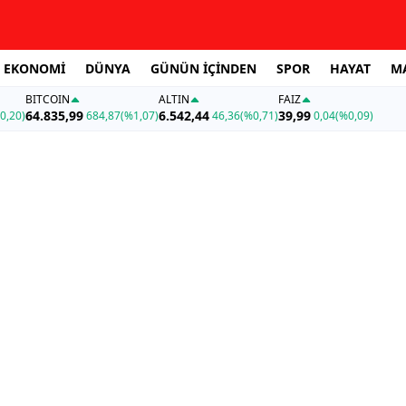
EKONOMİ
DÜNYA
GÜNÜN İÇİNDEN
SPOR
HAYAT
M
BITCOIN
ALTIN
FAİZ
64.835,99
6.542,44
39,99
0,20)
684,87
(%1,07)
46,36
(%0,71)
0,04
(%0,09)