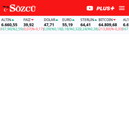
TIN
FAİZ
DOLAR
EURO
STERLIN
BITCOIN
ALTIN
660,55
39,92
47,71
55,19
64,41
64.809,68
6.660,
,96
(%2,59)
-0,07
(%-0,17)
0,09
(%0,18)
0,18
(%0,32)
0,24
(%0,38)
-213,80
(%-0,33)
167,96
(