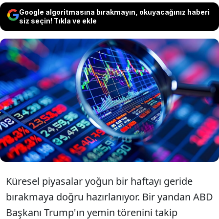
Google algoritmasına bırakmayın, okuyacağınız haberi
siz seçin! Tıkla ve ekle
Küresel piyasalarda geçen haftanın en
önemli gündem maddesi ABD Başkanı
Donald Trump'ın yemin töreni ve Davos
Zirvesi'ndeki açıklamalar oldu.
Küresel piyasalar yoğun bir haftayı geride
bırakmaya doğru hazırlanıyor. Bir yandan ABD
Başkanı Trump'ın yemin törenini takip