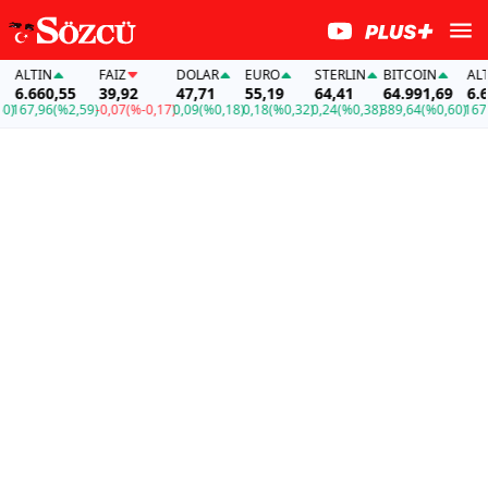
LTIN
FAİZ
DOLAR
EURO
STERLIN
BITCOIN
ALTIN
.660,55
39,92
47,71
55,19
64,41
64.991,69
6.660,
7,96
(%2,59)
-0,07
(%-0,17)
0,09
(%0,18)
0,18
(%0,32)
0,24
(%0,38)
389,64
(%0,60)
167,96
(