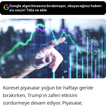
Google algoritmasına bırakmayın, okuyacağınız haberi
siz seçin! Tıkla ve ekle
Geçtiğimiz hafta piyasalarda hafta yurt
içinde TCMB'nin yılsonu enflasyon
raporu ve ABD tarafında Trump'ın
başkanlık seçimi etkili oldu.
Küresel piyasalar yoğun bir haftayı geride
bırakırken, Trump'ın zaferi etkisini
sürdürmeye devam ediyor. Piyasalar,