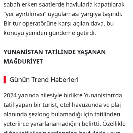
sabah erken saatlerde havlularla kapatılarak
“yer ayırtılması” uygulaması yargıya taşındı.
Bir tur operatörüne karşı açılan dava, bu
konuyu yeniden gündeme getirdi.
YUNANİSTAN TATİLİNDE YAŞANAN
MAĞDURİYET
Günün Trend Haberleri
00:02
/ 08:06
2024 yazında ailesiyle birlikte Yunanistan’da
Sesi Aç
tatil yapan bir turist, otel havuzunda ve plaj
alanında şezlong bulamadığı için tatilinden
yeterince yararlanamadığını belirtti. Özellikle