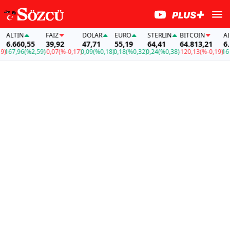
ALTIN
FAİZ
DOLAR
EURO
STERLIN
BITCOIN
ALTI
6.660,55
39,92
47,71
55,19
64,41
64.813,21
6.66
67,96
(%2,59)
-0,07
(%-0,17)
0,09
(%0,18)
0,18
(%0,32)
0,24
(%0,38)
-120,13
(%-0,19)
167,9