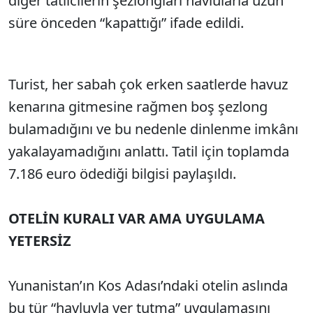
diğer tatilcilerin şezlongları havlularla uzun
süre önceden “kapattığı” ifade edildi.
Turist, her sabah çok erken saatlerde havuz
kenarına gitmesine rağmen boş şezlong
bulamadığını ve bu nedenle dinlenme imkânı
yakalayamadığını anlattı. Tatil için toplamda
7.186 euro ödediği bilgisi paylaşıldı.
OTELİN KURALI VAR AMA UYGULAMA
YETERSİZ
Yunanistan’ın Kos Adası’ndaki otelin aslında
bu tür “havluyla yer tutma” uygulamasını