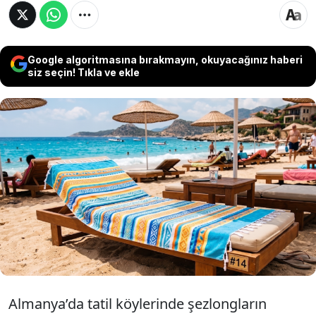
Google algoritmasına bırakmayın, okuyacağınız haberi
siz seçin! Tıkla ve ekle
Almanya’da bir turistin Yunanistan tatilinde
şezlongların havlularla erken saatlerde
“rezerve” edilmesi nedeniyle yararlanamadığı
hizmetler için tur operatörüne açtığı davada
mahkeme, yetersiz organizasyon gerekçesiyle
tazminata hükmetti.
Almanya’da tatil köylerinde şezlongların