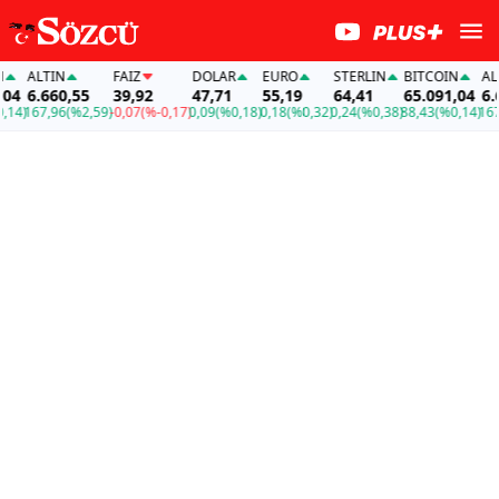
ALTIN
FAİZ
DOLAR
EURO
STERLIN
BITCOIN
ALTI
4
6.660,55
39,92
47,71
55,19
64,41
65.091,04
6.66
4)
167,96
(%2,59)
-0,07
(%-0,17)
0,09
(%0,18)
0,18
(%0,32)
0,24
(%0,38)
88,43
(%0,14)
167,