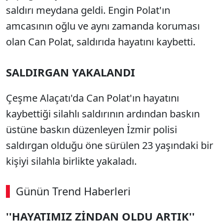
saldırı meydana geldi. Engin Polat'ın
amcasının oğlu ve aynı zamanda koruması
olan Can Polat, saldırıda hayatını kaybetti.
SALDIRGAN YAKALANDI
Çeşme Alaçatı'da Can Polat'ın hayatını
kaybettiği silahlı saldırının ardından baskın
üstüne baskın düzenleyen İzmir polisi
saldırgan olduğu öne sürülen 23 yaşındaki bir
kişiyi silahla birlikte yakaladı.
Günün Trend Haberleri
00:02
/ 08:06
''HAYATIMIZ ZİNDAN OLDU ARTIK''
Sesi Aç