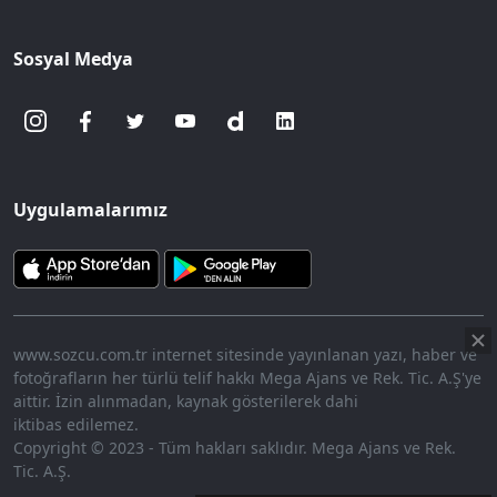
Sosyal Medya
Uygulamalarımız
www.sozcu.com.tr internet sitesinde yayınlanan yazı, haber ve
fotoğrafların her türlü telif hakkı Mega Ajans ve Rek. Tic. A.Ş'ye
aittir. İzin alınmadan, kaynak gösterilerek dahi
iktibas edilemez.
Copyright © 2023 - Tüm hakları saklıdır. Mega Ajans ve Rek.
Tic. A.Ş.
360p
Loaded
:
Sesi
7.70%
Aç