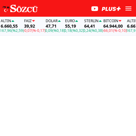
LTIN
FAİZ
DOLAR
EURO
STERLIN
BITCOIN
ALTIN
.660,55
39,92
47,71
55,19
64,41
64.944,00
6.660,
7,96
(%2,59)
-0,07
(%-0,17)
0,09
(%0,18)
0,18
(%0,32)
0,24
(%0,38)
-66,01
(%-0,10)
167,96
(