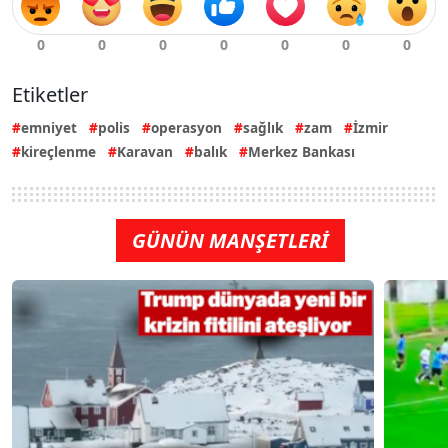
Etiketler
emniyet
polis
operasyon
sağlık
zam
İzmir
kireçlenme
Karavan
balık
Merkez Bankası
GÜNÜN MANŞETLERİ