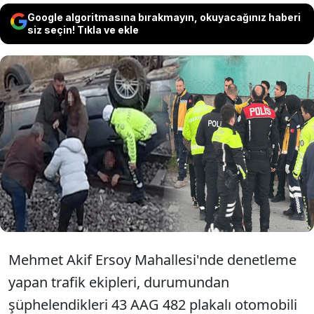
Google algoritmasına bırakmayın, okuyacağınız haberi
siz seçin! Tıkla ve ekle
Feci kaza Kütahya'da yaşandı. Polisin dur
ihtarına uymayan alkollü sürücü arabanın
kontrolünü kaybederek takla attı.
Sürücünün ehliyetine al konuldu.
Mehmet Akif Ersoy Mahallesi'nde denetleme
yapan trafik ekipleri, durumundan
şüphelendikleri 43 AAG 482 plakalı otomobili