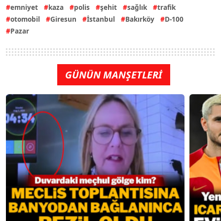
emniyet
kaza
polis
şehit
sağlık
trafik
otomobil
Giresun
İstanbul
Bakırköy
D-100
Pazar
GÜNÜN MANŞETLERİ