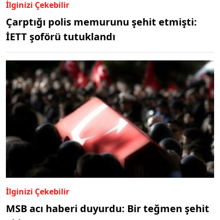
İlginizi Çekebilir
Çarptığı polis memurunu şehit etmişti:
İETT şoförü tutuklandı
İlginizi Çekebilir
MSB acı haberi duyurdu: Bir teğmen şehit