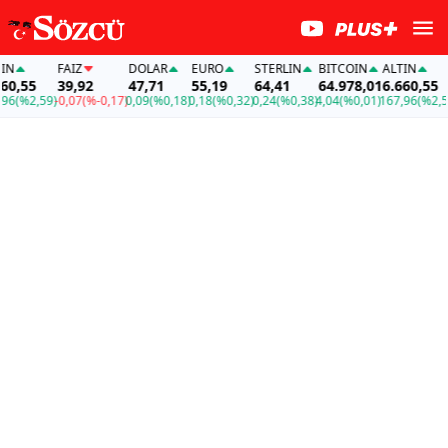
FAİZ
DOLAR
EURO
STERLIN
BITCOIN
ALTIN
F
55
39,92
47,71
55,19
64,41
64.978,01
6.660,55
3
%2,59)
-0,07
(%-0,17)
0,09
(%0,18)
0,18
(%0,32)
0,24
(%0,38)
4,04
(%0,01)
167,96
(%2,59)
-0