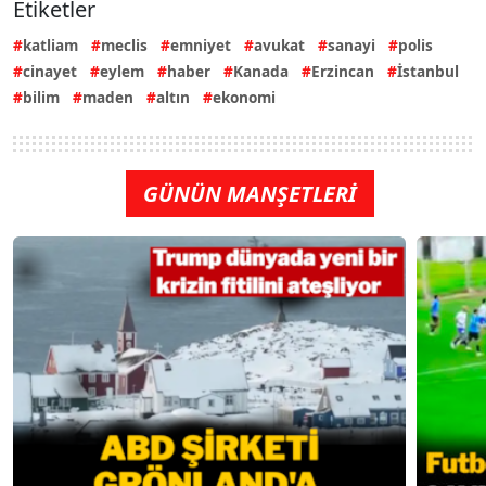
Etiketler
katliam
meclis
emniyet
avukat
sanayi
polis
cinayet
eylem
haber
Kanada
Erzincan
İstanbul
bilim
maden
altın
ekonomi
GÜNÜN MANŞETLERİ