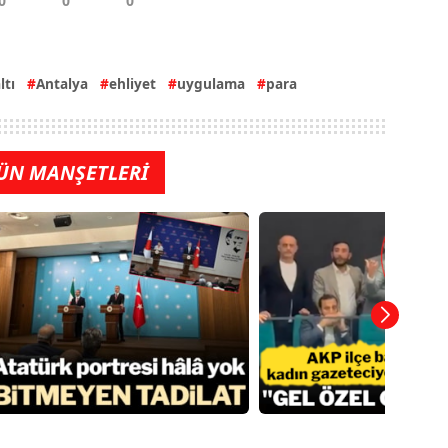
ltı
Antalya
ehliyet
uygulama
para
ÜN MANŞETLERİ