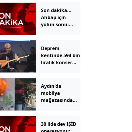
Son dakika...
Ahbap için
yolun sonu:
Kayyum atandı
Deprem
kentinde 594 bin
liralık konser
faturası
Aydın'da
mobilya
mağazasında
yangın
30 ilde dev IŞİD
operasyonu: