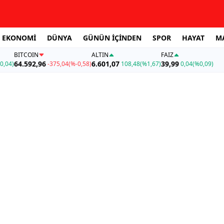
EKONOMİ
DÜNYA
GÜNÜN İÇİNDEN
SPOR
HAYAT
M
BITCOIN
ALTIN
FAİZ
64.592,96
6.601,07
39,99
0,04)
-375,04
(%-0,58)
108,48
(%1,67)
0,04
(%0,09)