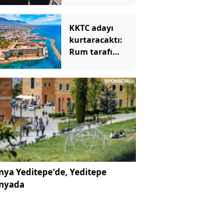
KKTC adayı
kurtaracaktı:
Rum tarafı
BM'ye rağmen
reddetti
ya Yeditepe'de, Yeditepe
nyada