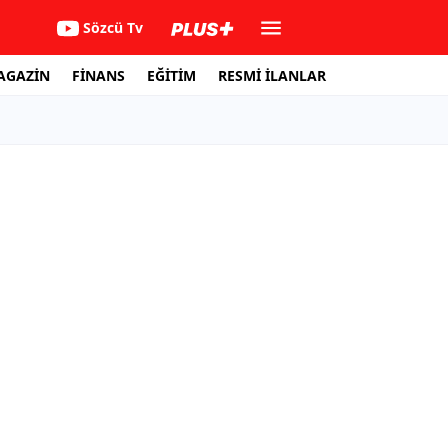
Sözcü Tv
AGAZİN
FİNANS
EĞİTİM
RESMİ İLANLAR