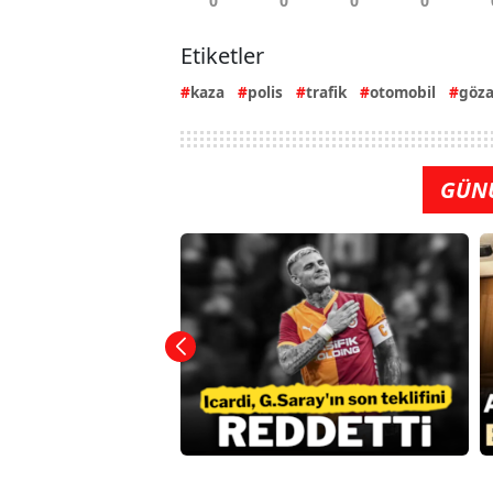
Etiketler
kaza
polis
trafik
otomobil
göza
GÜN