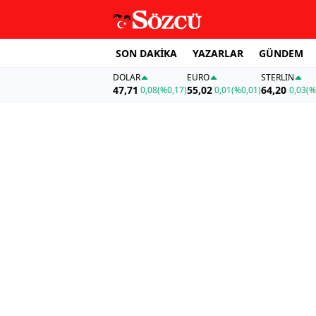
SON DAKİKA
YAZARLAR
GÜNDEM
DOLAR
EURO
STERLIN
47,71
55,02
64,20
0,08
(%0,17)
0,01
(%0,01)
0,03
(%