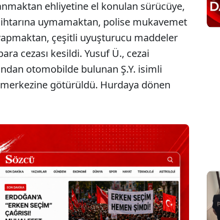
anmaktan ehliyetine el konulan sürücüye,
r ihtarına uymamaktan, polise mukavemet
yapmaktan, çeşitli uyuşturucu maddeler
ara cezası kesildi. Yusuf Ü., cezai
ndan otomobilde bulunan Ş.Y. isimli
is merkezine götürüldü. Hurdaya dönen