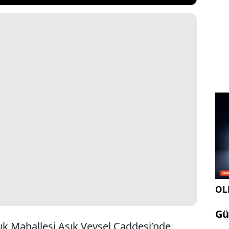
OLE
Gü
rık Mahallesi Aşık Veysel Caddesi’nde