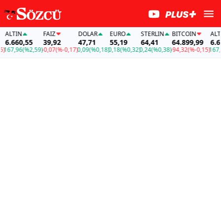
LTIN
FAİZ
DOLAR
EURO
STERLIN
BITCOIN
ALTIN
.660,55
39,92
47,71
55,19
64,41
64.899,99
6.660,
7,96
(%2,59)
-0,07
(%-0,17)
0,09
(%0,18)
0,18
(%0,32)
0,24
(%0,38)
-94,32
(%-0,15)
167,96
(