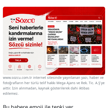
www.sozcu.com.tr internet sitesinde yayınlanan yazı, haber ve
fotoğrafların her türlü telif hakkı Mega Ajans ve Rek. Tic. A.Ş'ye
aittir. İzin alınmadan, kaynak gösterilerek dahi iktibas
edilemez.
Bu habere emoji ile tepki ver