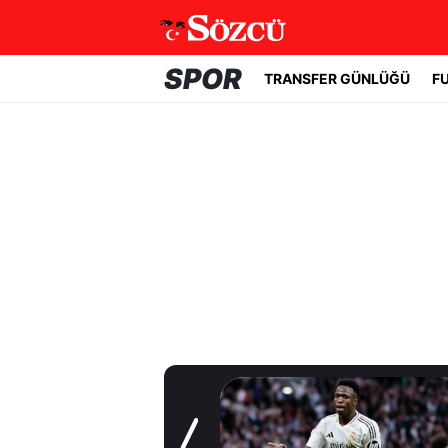
SPOR
TRANSFER GÜNLÜĞÜ
F
Transfer Günlüğü
Galatasaray'a
sürpriz orta saha