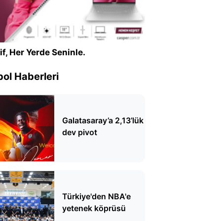
if, Her Yerde Seninle.
ol Haberleri
Galatasaray’a 2,13’lük
dev pivot
Türkiye'den NBA'e
yetenek köprüsü