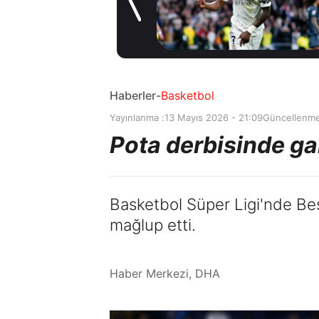
7 saat önce
Haberler
-
Basketbol
Yayınlanma :
13 Mayıs 2026 - 21:09
Güncellenme
Pota derbisinde ga
Basketbol Süper Ligi'nde Be
mağlup etti.
Haber Merkezi, DHA