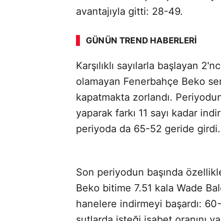
ABERİ OKU
➜
avantajıyla gitti: 28-49.
GÜNÜN TREND HABERLERI
00:02
/ 08:15
Karşılıklı sayılarla başlayan 2'nc
olamayan Fenerbahçe Beko sert
kapatmakta zorlandı. Periyodun
yaparak farkı 11 sayı kadar ind
periyoda da 65-52 geride girdi.
Son periyodun başında özellikle
Beko bitime 7.51 kala Wade Bald
hanelere indirmeyi başardı: 60
şutlarda isteği isabet oranını