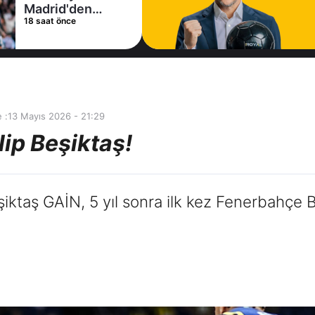
Madrid'den
18 saat önce
Vinicius Junior
kararı
 :
13 Mayıs 2026 - 21:29
lip Beşiktaş!
şiktaş GAİN, 5 yıl sonra ilk kez Fenerbahç