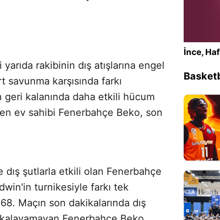
İnce, Haf
i yarıda rakibinin dış atışlarına engel
Sesi Aç
Basketb
 savunma karşısında farkı
 geri kalanında daha etkili hücum
iren ev sahibi Fenerbahçe Beko, son
 dış şutlarla etkili olan Fenerbahçe
win'in turnikesiyle farkı tek
-68. Maçın son dakikalarında dış
 yakalayamayan Fenerbahçe Beko