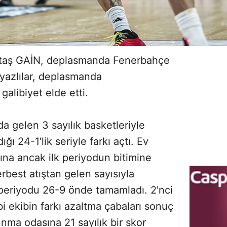
iktaş GAİN, deplasmanda Fenerbahçe
yazlılar, deplasmanda
galibiyet elde etti.
a gelen 3 sayılık basketleriyle
ı 24-1'lik seriyle farkı açtı. Ev
sına ancak ilk periyodun bitimine
rbest atıştan gelen sayısıyla
lk periyodu 26-9 önde tamamladı. 2'nci
bi ekibin farkı azaltma çabaları sonuç
ma odasına 21 sayılık bir skor