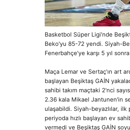
Basketbol Süper Ligi'nde Beş
Beko'yu 85-72 yendi. Siyah-Be
Fenerbahçe'ye karşı 5 yıl sonra 
Maça Lemar ve Sertaç'ın art ard
başlayan Beşiktaş GAİN yakaladığ
sahibi takım maçtaki 2'nci sayı
2.36 kala Mikael Jantunen'in se
ulaşabildi. Siyah-beyazlılar, i
periyoda hızlı başlayan ev sahi
vermedi ve Beşiktaş GAİN soyun