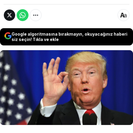
Google algoritmasına bırakmayın, okuyacağınız haberi
siz seçin! Tıkla ve ekle
ABD Başkanı Donald Trump, Fed Başkanı Powell
ile faiz indirimi konusunda yaşadığı anlaşmazlığı
yeniden gündeme taşırken, yerine geçebilecek
isimleri yakında açıklayacağını söyledi. Trump
ayrıca, Hindistan’a yönelik gümrük vergilerinde
ciddi artış sinyali verdi.