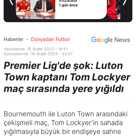
yıldızı daha bitirdi
2 gün önce
Haberler
-
Dünyadan Futbol
Yayınlanma :
16 Aralık 2023 - 19:51
Güncellenme :
16 Aralık 2023 - 23:57
Premier Lig'de şok: Luton
Town kaptanı Tom Lockyer
maç sırasında yere yığıldı
Bournemouth ile Luton Town arasındaki
çekişmeli maç, Tom Lockyer'in sahada
yığılmasıyla büyük bir endişeye sahne