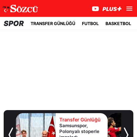
SPOR
TRANSFER GÜNLÜĞÜ
FUTBOL
BASKETBOL
lüğü
Transfer Günlüğü
Salah devreye girdi,
erle
Trabzonspor bir