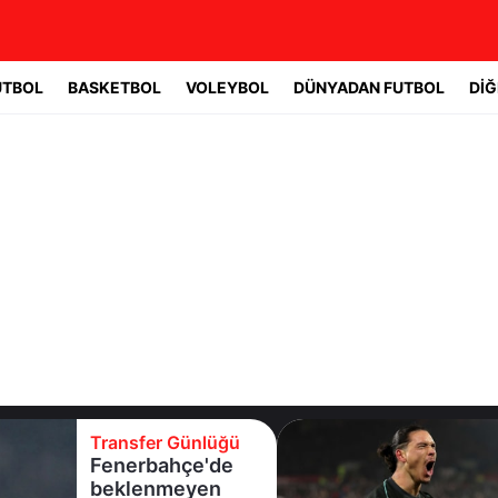
UTBOL
BASKETBOL
VOLEYBOL
DÜNYADAN FUTBOL
DİĞ
Transfer Günlüğü
Fenerbahçe'de
beklenmeyen