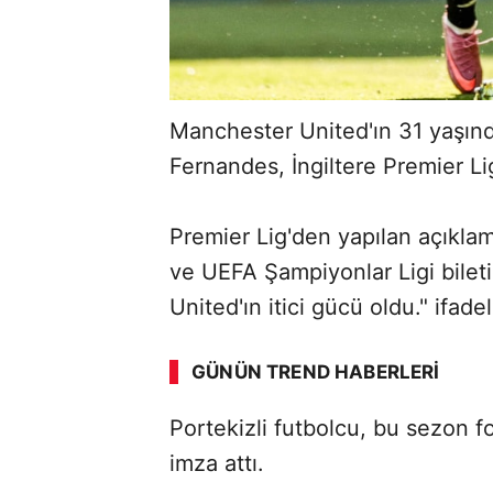
Manchester United'ın 31 yaşınd
Fernandes, İngiltere Premier Lig
Premier Lig'den yapılan açıkla
ve UEFA Şampiyonlar Ligi bilet
ABERİ OKU
➜
United'ın itici gücü oldu." ifadel
GÜNÜN TREND HABERLERI
Portekizli futbolcu, bu sezon f
SÖZCÜ SON DAKİKA
imza attı.