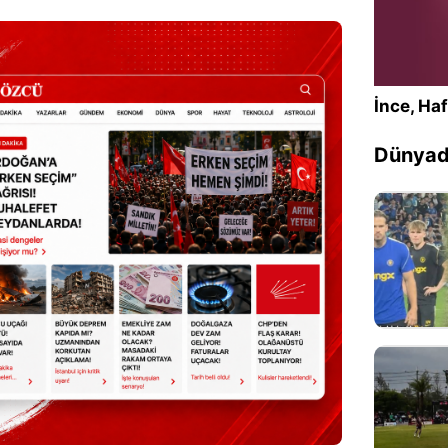
İnce, Haf
Dünyada