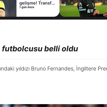
gelişme! Transfer
1 gün önce
iptal oldu
n futbolcusu belli oldu
ndaki yıldızı Bruno Fernandes, İngiltere Prem