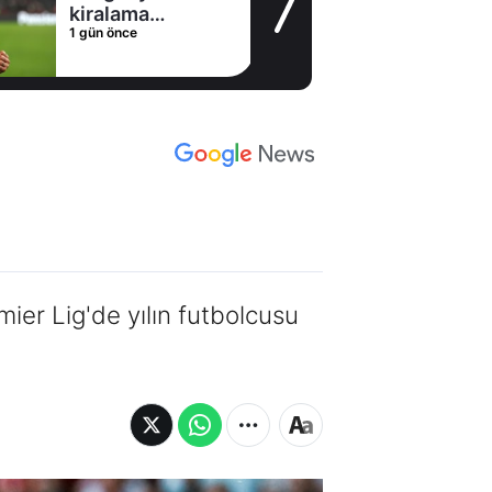
kiralama
1 gün önce
konusunda Al
Hilal ile anlaştı!
Adım adım Nunez
ier Lig'de yılın futbolcusu