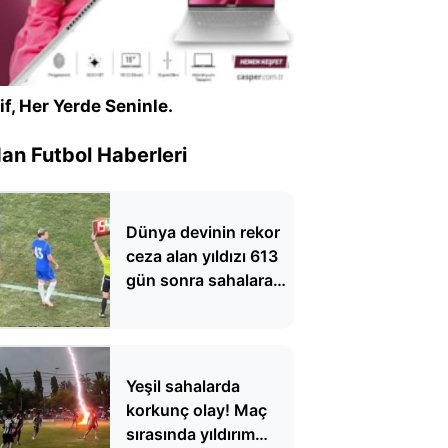
if, Her Yerde Seninle.
n Futbol Haberleri
Dünya devinin rekor
ceza alan yıldızı 613
gün sonra sahalara
döndü
Yeşil sahalarda
korkunç olay! Maç
sırasında yıldırım