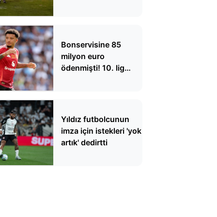
düştü, 1 futbolcu
hayatını kaybetti
Bonservisine 85
milyon euro
ödenmişti! 10. lig
takımıyla
antrenmanda
Yıldız futbolcunun
imza için istekleri 'yok
artık' dedirtti