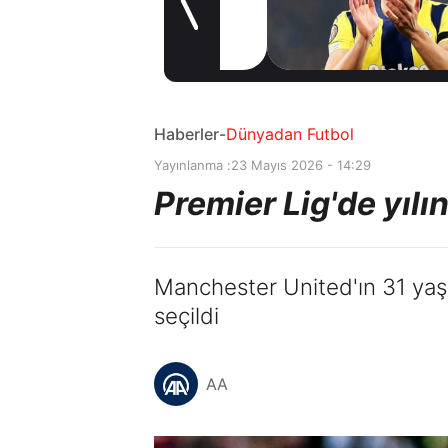
Coşkulu
1 gün önce
karşılama
Haberler
-
Dünyadan Futbol
Yayınlanma :
23 Mayıs 2026 - 14:29
Premier Lig'de yılı
Manchester United'ın 31 yaşı
seçildi
AA