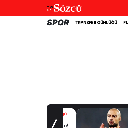
SPOR
TRANSFER GÜNLÜĞÜ
F
Transfer Günlüğü
Trabzonspor
Salah'a kavuştu!