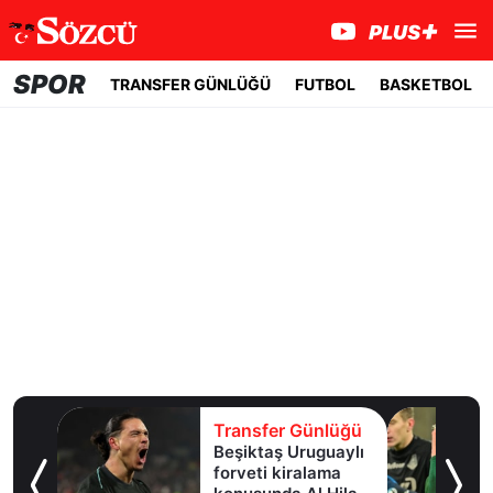
SPOR
TRANSFER GÜNLÜĞÜ
FUTBOL
BASKETBOL
lüğü
Transfer Günlüğü
e
Beşiktaş Uruguaylı
forveti kiralama