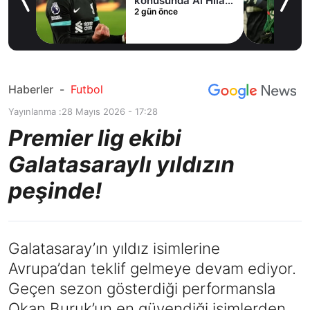
fer
konusunda Al Hilal
2 gün önce
ile anlaştı! Adım
adım Nunez
Haberler
-
Futbol
Yayınlanma :
28 Mayıs 2026 - 17:28
Premier lig ekibi
Galatasaraylı yıldızın
peşinde!
Galatasaray’ın yıldız isimlerine
Avrupa’dan teklif gelmeye devam ediyor.
Geçen sezon gösterdiği performansla
Okan Buruk’un en güvendiği isimlerden