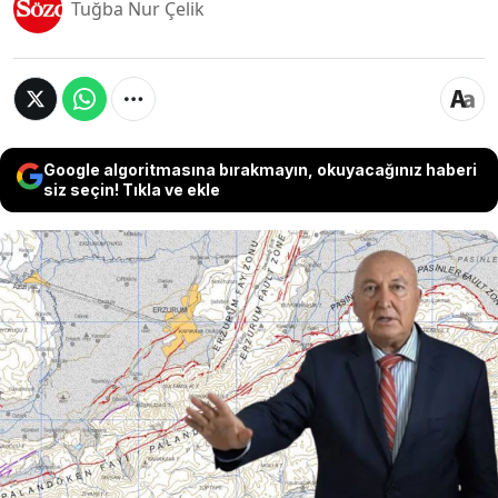
Tuğba Nur Çelik
Google algoritmasına bırakmayın, okuyacağınız haberi
siz seçin! Tıkla ve ekle
Jeofizik Yüksek Mühendisi Prof. Dr. Övgün
Ahmet Ercan, bugün saat 04.30'ta Erzurum'da
meydana gelen 4.5 büyüklüğündeki depremi
yorumladı. Prof. Dr. Ercan, "Bu kırık M7'den
büyük depremler üretir. Bölge geriliyor ancak
yıkıcı deprem ne zaman olur bilmiyoruz" dedi.