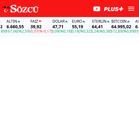
ALTIN
FAİZ
DOLAR
EURO
STERLIN
BITCOIN
ALT
6.660,55
39,92
47,71
55,19
64,41
64.995,02
6.6
9)
167,96
(%2,59)
-0,07
(%-0,17)
0,09
(%0,18)
0,18
(%0,32)
0,24
(%0,38)
572,89
(%0,89)
167,