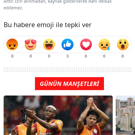
aittir. İzin alınmadan, kaynak gösterilerek dahi iktibas
edilemez.
Bu habere emoji ile tepki ver
GÜNÜN MANŞETLERİ