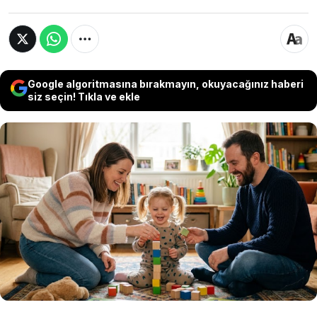
Google algoritmasına bırakmayın, okuyacağınız haberi
siz seçin! Tıkla ve ekle
Psikologlara göre çocukların yaşadıkları her
zorluğa anında müdahale etmek yerine,
yaşlarına uygun sorumluluklar almalarına ve
çözüm üretmelerine fırsat tanımak, özgüven
ve psikolojik dayanıklılık gelişiminde önemli rol
oynuyor.