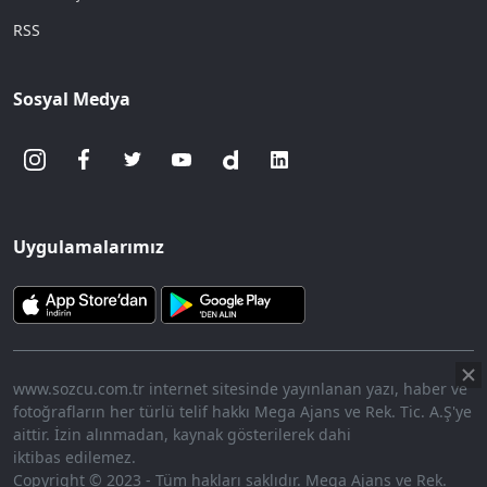
RSS
Sosyal Medya
Uygulamalarımız
www.sozcu.com.tr internet sitesinde yayınlanan yazı, haber ve
fotoğrafların her türlü telif hakkı Mega Ajans ve Rek. Tic. A.Ş'ye
aittir. İzin alınmadan, kaynak gösterilerek dahi
iktibas edilemez.
Copyright © 2023 - Tüm hakları saklıdır. Mega Ajans ve Rek.