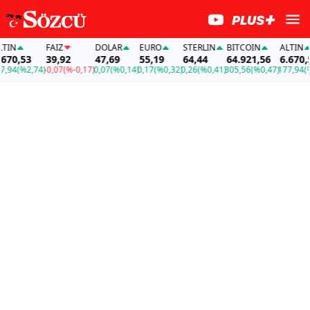
N
FAİZ
DOLAR
EURO
STERLIN
BITCOIN
ALTIN
0,53
39,92
47,69
55,19
64,44
64.921,56
6.670,53
4
(%2,74)
-0,07
(%-0,17)
0,07
(%0,14)
0,17
(%0,32)
0,26
(%0,41)
305,56
(%0,47)
177,94
(%2,7