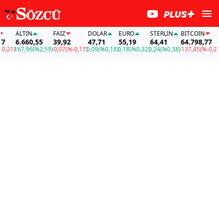
ALTIN
FAİZ
DOLAR
EURO
STERLIN
BITCOIN
A
6.660,55
39,92
47,71
55,19
64,41
64.798,77
6
21)
167,96
(%2,59)
-0,07
(%-0,17)
0,09
(%0,18)
0,18
(%0,32)
0,24
(%0,38)
-137,45
(%-0,21)
16