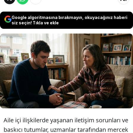
Google algoritmasına bırakmayın, okuyacağınız haberi
siz seçin! Tıkla ve ekle
Psikologlar, manipülatif ebeveynlerin
çocuklarını kontrol altında tutmak ve
suçluluk psikolojisi yaratmak için sıklıkla
başvurduğu 4 temel davranışı açıkladı.
Aile içi ilişkilerde yaşanan iletişim sorunları ve
baskıcı tutumlar, uzmanlar tarafından mercek