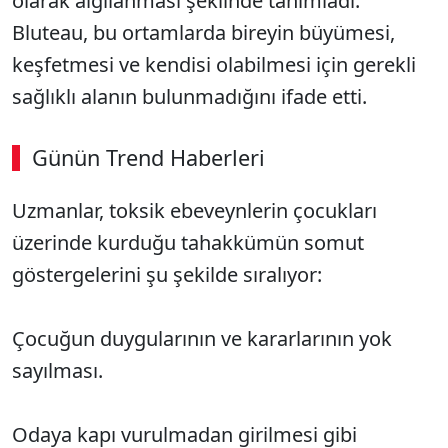
olarak algılanması şeklinde tanımladı.
Bluteau, bu ortamlarda bireyin büyümesi,
keşfetmesi ve kendisi olabilmesi için gerekli
sağlıklı alanın bulunmadığını ifade etti.
Günün Trend Haberleri
00:02
/ 08:06
Uzmanlar, toksik ebeveynlerin çocukları
Sesi Aç
üzerinde kurduğu tahakkümün somut
göstergelerini şu şekilde sıralıyor:
Çocuğun duygularının ve kararlarının yok
sayılması.
Odaya kapı vurulmadan girilmesi gibi