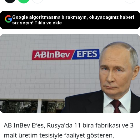
Google algoritmasına bırakmayın, okuyacağınız haberi
siz seçin! Tıkla ve ekle
Anadolu Efes'in de ortağı olduğu Rus şirkete
kayyum atanması kararını Putin imzaladı.
Rusya Devlet Başkanı Vladimir Putin'in
kararının ardından, Efes’in hisselerin yüzde
10 değer kaybetti.
AB InBev Efes, Rusya'da 11 bira fabrikası ve 3
malt üretim tesisiyle faaliyet gösteren,