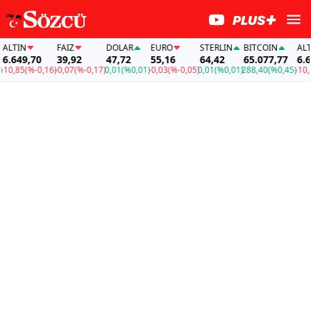
LTIN
FAİZ
DOLAR
EURO
STERLIN
BITCOIN
ALTIN
.649,70
39,92
47,72
55,16
64,42
65.077,77
6.649
0,85
(%-0,16)
-0,07
(%-0,17)
0,01
(%0,01)
-0,03
(%-0,05)
0,01
(%0,01)
288,40
(%0,45)
-10,85