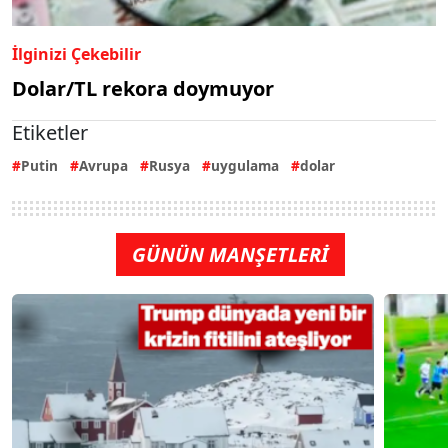
İlginizi Çekebilir
Dolar/TL rekora doymuyor
Etiketler
Putin
Avrupa
Rusya
uygulama
dolar
GÜNÜN MANŞETLERİ