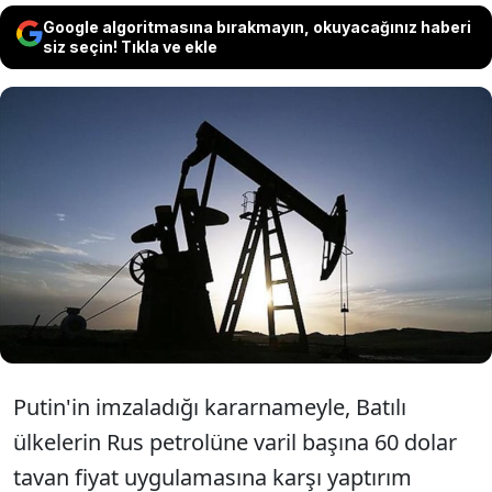
Google algoritmasına bırakmayın, okuyacağınız haberi
siz seçin! Tıkla ve ekle
Rusya Devlet Başkanı Vladimir Putin, Rus
petrolüne tavan fiyat uygulamasına
katılanlara petrol ve petrol ürünü satışına
yönelik yasağın süresini uzattı.
Putin'in imzaladığı kararnameyle, Batılı
ülkelerin Rus petrolüne varil başına 60 dolar
tavan fiyat uygulamasına karşı yaptırım