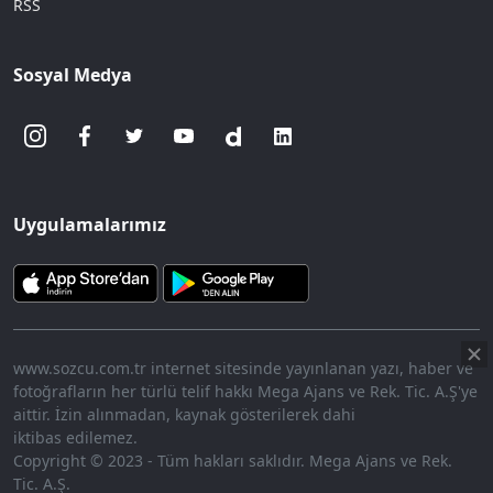
RSS
Sosyal Medya
Uygulamalarımız
www.sozcu.com.tr internet sitesinde yayınlanan yazı, haber ve
fotoğrafların her türlü telif hakkı Mega Ajans ve Rek. Tic. A.Ş'ye
aittir. İzin alınmadan, kaynak gösterilerek dahi
iktibas edilemez.
Copyright © 2023 - Tüm hakları saklıdır. Mega Ajans ve Rek.
Tic. A.Ş.