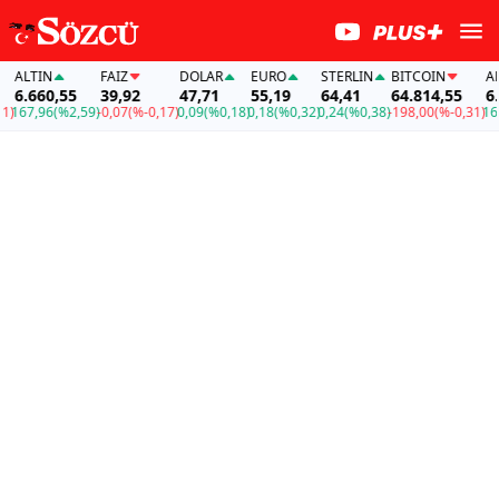
ALTIN
FAİZ
DOLAR
EURO
STERLIN
BITCOIN
ALTI
6.660,55
39,92
47,71
55,19
64,41
64.814,55
6.66
67,96
(%2,59)
-0,07
(%-0,17)
0,09
(%0,18)
0,18
(%0,32)
0,24
(%0,38)
-198,00
(%-0,31)
167,