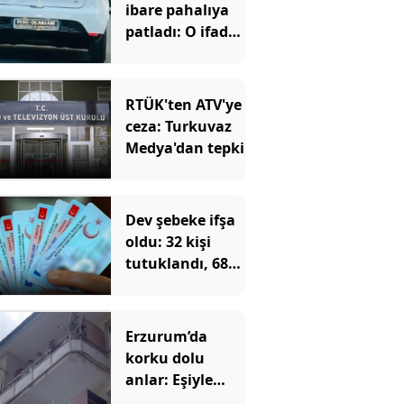
ibare pahalıya
patladı: O ifade
de kurtaramadı
RTÜK'ten ATV'ye
ceza: Turkuvaz
Medya'dan tepki
Dev şebeke ifşa
oldu: 32 kişi
tutuklandı, 687
kişinin
vatandaşlığı
iptal edilecek
Erzurum’da
korku dolu
anlar: Eşiyle
barışmak için 2