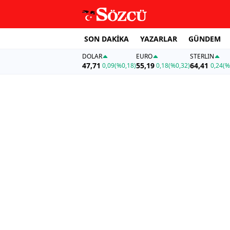
SON DAKİKA
YAZARLAR
GÜNDEM
DOLAR
EURO
STERLIN
47,71
55,19
64,41
0,09
(%0,18)
0,18
(%0,32)
0,24
(%