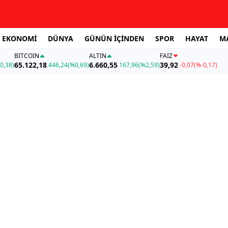
EKONOMİ
DÜNYA
GÜNÜN İÇİNDEN
SPOR
HAYAT
M
BITCOIN
ALTIN
FAİZ
65.122,18
6.660,55
39,92
0,38)
446,24
(%0,69)
167,96
(%2,59)
-0,07
(%-0,17)