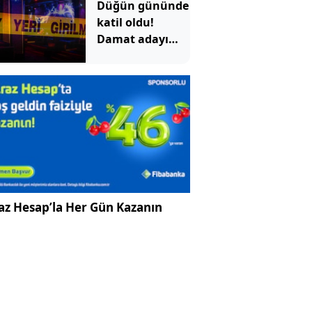
Düğün gününde
görüntü tepki
katil oldu!
çekti
Damat adayı
dünyaevi yerine
cezaevine girdi
az Hesap’la Her Gün Kazanın