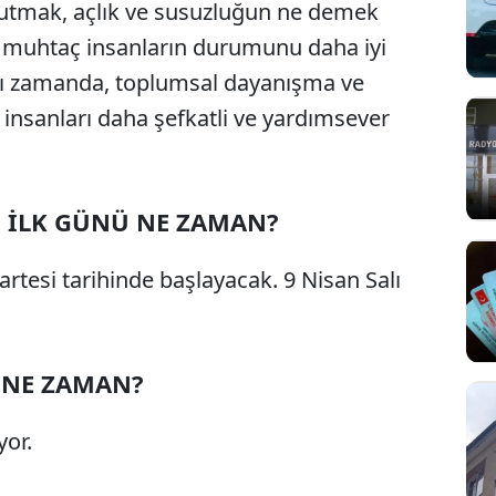
utmak, açlık ve susuzluğun ne demek
muhtaç insanların durumunu daha iyi
ı zamanda, toplumsal dayanışma ve
 insanları daha şefkatli ve yardımsever
, İLK GÜNÜ NE ZAMAN?
rtesi tarihinde başlayacak. 9 Nisan Salı
 NE ZAMAN?
or.