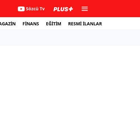
Sözcü Tv
AGAZİN
FİNANS
EĞİTİM
RESMİ İLANLAR