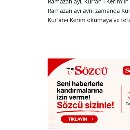
Ramazan ayı, Kur'an-ı Kerim'in il
Ramazan ayı aynı zamanda Kur
Kur'an-ı Kerim okumaya ve tefe