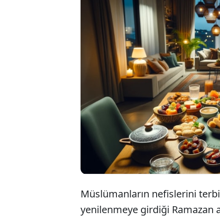
İslam'ın beş temel
Ramazan ayı için g
Mart Pazartesi gü
sahur 10 Mart Paz
gece yapılarak ilk
Müslümanların nefislerini terb
yenilenmeye girdiği Ramazan a