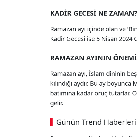
KADİR GECESİ NE ZAMAN
Ramazan ayı içinde olan ve ‘Bin
Kadir Gecesi ise 5 Nisan 2024 
RAMAZAN AYININ ÖNEMİ
Ramazan ayı, İslam dininin beş
kılındığı aydır. Bu ay boyun
batımına kadar oruç tutarlar. O
gelir.
ABERİ OKU
➜
Günün Trend Haberleri
00:02
/ 08:06