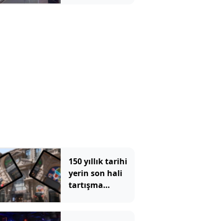
çocuğunu rehin
aldı
150 yıllık tarihi
yerin son hali
tartışma
konusu oldu:
Çiçek
Pasajı'ndaki