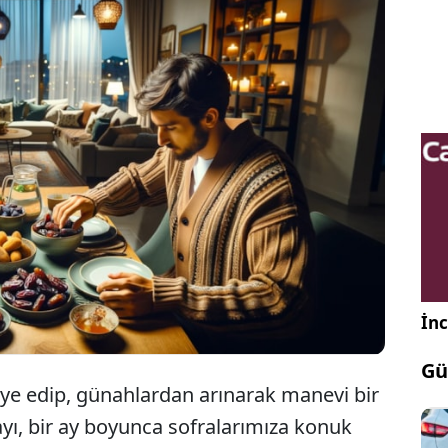
 şartından biri olan orucun tutulduğu ay olan
eri sayım başladı. Ramazan ayı 2024 yılında 11
nü başlayacak ve 9 Nisan Salı günü sona erecek. İlk
ar gecesi, 11 Mart Pazartesi gününe bağlayan
 gün için oruç tutulmaya başlayacak.
İnc
Gü
iye edip, günahlardan arınarak manevi bir
yı, bir ay boyunca sofralarımıza konuk