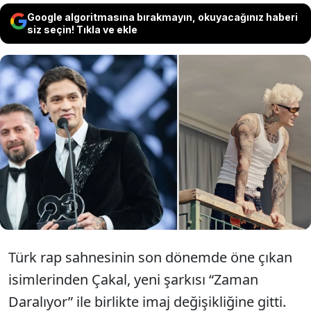
Google algoritmasına bırakmayın, okuyacağınız haberi
siz seçin! Tıkla ve ekle
Rapçi Çakal, “Zaman Daralıyor” adlı yeni
şarkısı ve klibiyle imajını da değiştirdi.
Saçlarını platin sarısına boyatan sanatçı,
yeni görünümüyle dikkat çekti.
Türk rap sahnesinin son dönemde öne çıkan
isimlerinden Çakal, yeni şarkısı “Zaman
Daralıyor” ile birlikte imaj değişikliğine gitti.