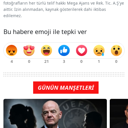
fotoğrafların her türlü telif hakkı Mega Ajans ve Rek. Tic. A.Ş'ye
aittir. İzin alınmadan, kaynak gösterilerek dahi iktibas
edilemez.
Bu habere emoji ile tepki ver
GÜNÜN MANŞETLERİ