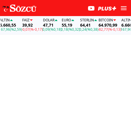
TIN
FAİZ
DOLAR
EURO
STERLIN
BITCOIN
ALTIN
660,55
39,92
47,71
55,19
64,41
64.970,99
6.660,
,96
(%2,59)
-0,07
(%-0,17)
0,09
(%0,18)
0,18
(%0,32)
0,24
(%0,38)
-82,77
(%-0,13)
167,96
(%