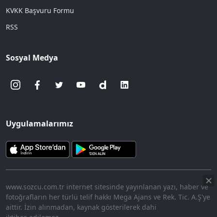
KVKK Başvuru Formu
RSS
Sosyal Medya
Uygulamalarımız
www.sozcu.com.tr internet sitesinde yayınlanan yazı, haber ve
fotoğrafların her türlü telif hakkı Mega Ajans ve Rek. Tic. A.Ş'ye
aittir. İzin alınmadan, kaynak gösterilerek dahi