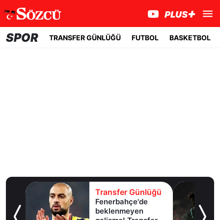
SPOR
TRANSFER GÜNLÜĞÜ
FUTBOL
BASKETBOL
lüğü
Transfer Günlüğü
Fenerbahçe'de
u!
beklenmeyen