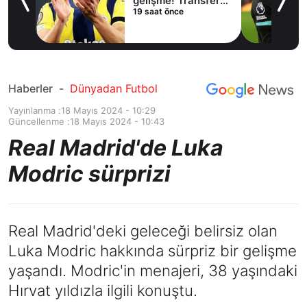
lama
gelişme! Transfer
19 saat önce
iptal oldu
Haberler
-
Dünyadan Futbol
Yayınlanma :
18 Mayıs 2024 - 10:29
Güncellenme :
18 Mayıs 2024 - 10:43
Real Madrid'de Luka
Modric sürprizi
Real Madrid'deki geleceği belirsiz olan
Luka Modric hakkında sürpriz bir gelişme
yaşandı. Modric'in menajeri, 38 yaşındaki
Hırvat yıldızla ilgili konuştu.