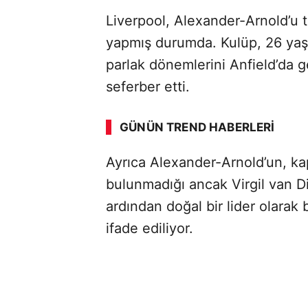
Liverpool, Alexander-Arnold’u 
yapmış durumda. Kulüp, 26 yaş
parlak dönemlerini Anfield’da g
ABERİ OKU
➜
seferber etti.
GÜNÜN TREND HABERLERI
Ayrıca Alexander-Arnold’un, ka
SÖZCÜ SON DAKİKA
bulunmadığı ancak Virgil van Dij
ardından doğal bir lider olarak
ifade ediliyor.