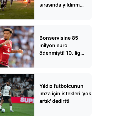
sırasında yıldırım
düştü, 1 futbolcu
hayatını kaybetti
Bonservisine 85
milyon euro
ödenmişti! 10. lig
takımıyla
antrenmanda
Yıldız futbolcunun
imza için istekleri 'yok
artık' dedirtti