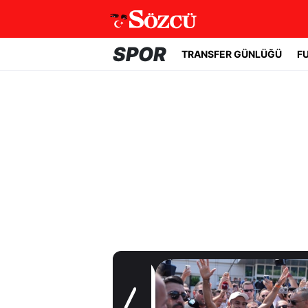
SPOR
TRANSFER GÜNLÜĞÜ
F
Transfer Günlüğü
Yıldız oyuncudan
Fenerbahçe'ye