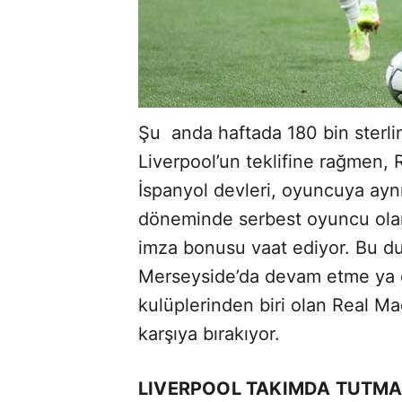
Şu anda haftada 180 bin sterl
Liverpool’un teklifine rağmen, Re
İspanyol devleri, oyuncuya aynı
döneminde serbest oyuncu olar
imza bonusu vaat ediyor. Bu d
Merseyside’da devam etme ya 
kulüplerinden biri olan Real Mad
karşıya bırakıyor.
LIVERPOOL TAKIMDA TUTMA