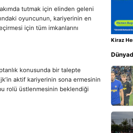
takımda tutmak için elinden geleni
ındaki oyuncunun, kariyerinin en
eçirmesi için tüm imkanlarını
Kiraz He
Dünyada
ptanlık konusunda bir talepte
k’in aktif kariyerinin sona ermesinin
 bu rolü üstlenmesinin beklendiği