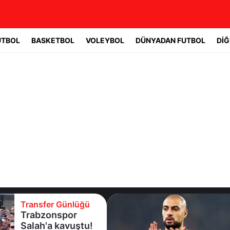
UTBOL
BASKETBOL
VOLEYBOL
DÜNYADAN FUTBOL
DİĞ
Transfer Günlüğü
Trabzonspor
Salah'a kavuştu!