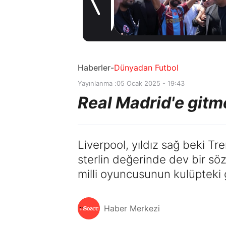
müjde! Ayrılmak
1 gün önce
istiyor
Haberler
-
Dünyadan Futbol
Yayınlanma :
05 Ocak 2025 - 19:43
Real Madrid'e gitme
Liverpool, yıldız sağ beki T
sterlin değerinde dev bir söz
milli oyuncusunun kulüpteki 
Haber Merkezi