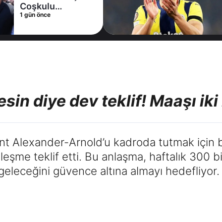
Coşkulu
1 gün önce
karşılama
sin diye dev teklif! Maaşı iki
rent Alexander-Arnold’u kadroda tutmak için b
leşme teklif etti. Bu anlaşma, haftalık 300 bi
geleceğini güvence altına almayı hedefliyor.