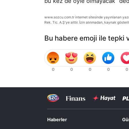
bu kez de öyle olmayacak” ded
www.sozcu.com.tr internet sitesinde yayınlanan yazı, 
Rek. Tic. A.Ş'ye aittir. İzin alınmadan, kaynak gösteri
Bu habere emoji ile tepki 
Haberler
Gü