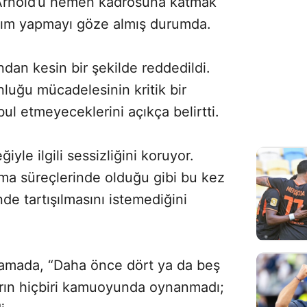
-Arnold’u hemen kadrosuna katmak
atırım yapmayı göze almış durumda.
ndan kesin bir şekilde reddedildi.
nluğu mücadelesinin kritik bir
ul etmeyeceklerini açıkça belirtti.
yle ilgili sessizliğini koruyor.
a süreçlerinde olduğu gibi bu kez
 tartışılmasını istemediğini
lamada, “Daha önce dört ya da beş
rın hiçbiri kamuoyunda oynanmadı;