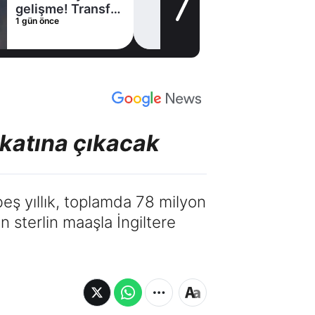
gelişme! Transfer
1 gün önce
iptal oldu
 katına çıkacak
eş yıllık, toplamda 78 milyon
n sterlin maaşla İngiltere